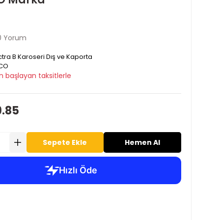
0 Yorum
tra B Karoseri Dış ve Kaporta
CO
n başlayan taksitlerle
9.85
Sepete Ekle
Hemen Al