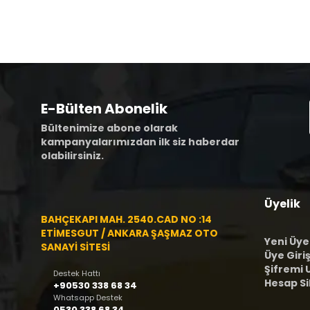
E-Bülten Abonelik
Bültenimize abone olarak
kampanyalarımızdan ilk siz haberdar
olabilirsiniz.
Üyelik
BAHÇEKAPI MAH. 2540.CAD NO :14
ETİMESGUT / ANKARA ŞAŞMAZ OTO
Yeni Üye
SANAYİ SİTESİ
Üye Giriş
Şifremi
Destek Hattı
Hesap S
+90530 338 68 34
Whatsapp Destek
0530 338 68 34