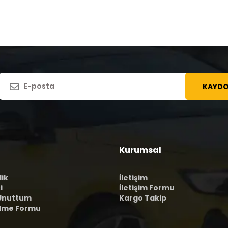
KAYDO
Kurumsal
lik
İletişim
i
İletişim Formu
 Unuttum
Kargo Takip
ilme Formu