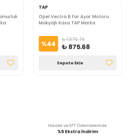
TAP
Çamurluk
Opel Vectra B Far Ayar Motoru
O
rka
Makyajlı Kasa TAP Marka
T
₺ 1,575.76
%
44
₺ 875.68
Sepete Ekle
Havale ve EFT Ödemelerinde
%5 Ekstra İndirim