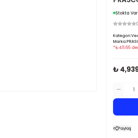
Stokta Var
Kategori
:
Vec
Marka
:
PRAS
*
₺
411.65
de
₺ 4,93
Paylaş