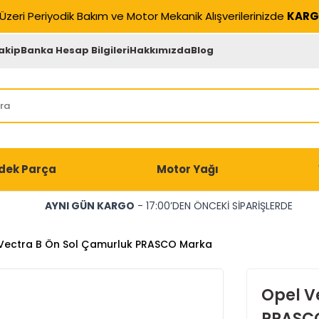
Üzeri Periyodik Bakım ve Motor Mekanik Alışverilerinizde
KARG
akip
Banka Hesap Bilgileri
Hakkımızda
Blog
dek Parça
Motor Yağı
AYNI GÜN KARGO
- 17:00’DEN ÖNCEKİ SİPARİŞLERDE
Vectra B Ön Sol Çamurluk PRASCO Marka
Opel V
PRASC