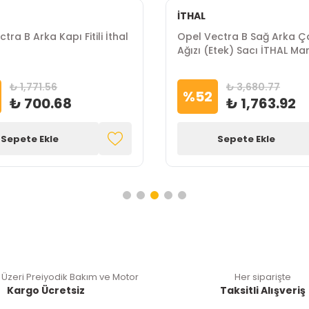
İTHAL
tra B Arka Kapı Fitili İthal
Opel Vectra B Sağ Arka 
Ağızı (Etek) Sacı İTHAL Ma
₺ 1,771.56
₺ 3,680.77
%
52
₺ 700.68
₺ 1,763.92
Sepete Ekle
Sepete Ekle
 Üzeri Preiyodik Bakım ve Motor
Her siparişte
Kargo Ücretsiz
Taksitli Alışveriş