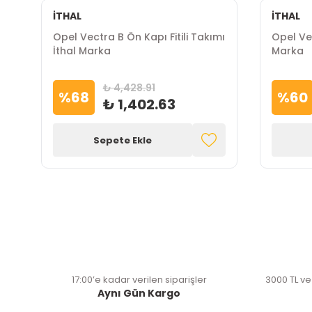
İTHAL
İTHAL
Opel Vectra B Ön Kapı Fitili Takımı
Opel Vec
İthal Marka
Marka
₺ 4,428.91
%
68
%
60
₺ 1,402.63
Sepete Ekle
17:00’e kadar verilen siparişler
3000 TL ve
Aynı Gün Kargo