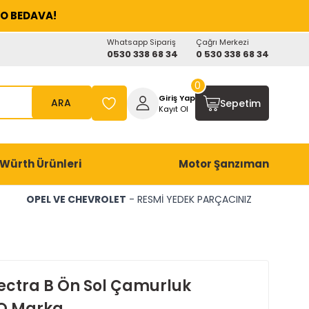
O BEDAVA!
Whatsapp Sipariş
Çağrı Merkezi
0530 338 68 34
0 530 338 68 34
0
Giriş Yap
ARA
Sepetim
Kayıt Ol
Würth Ürünleri
Motor Şanzıman
OPEL VE CHEVROLET
- RESMİ YEDEK PARÇACINIZ
ectra B Ön Sol Çamurluk
O Marka