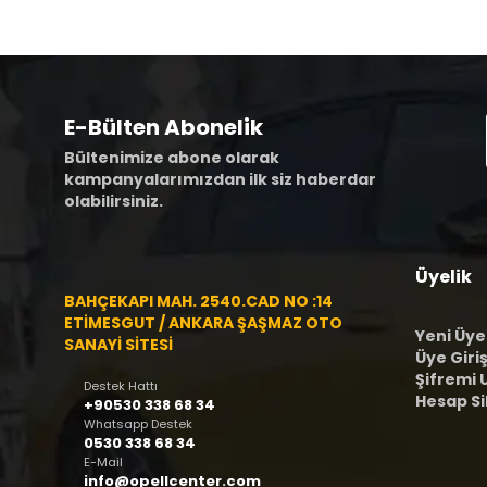
E-Bülten Abonelik
Bültenimize abone olarak
kampanyalarımızdan ilk siz haberdar
olabilirsiniz.
Üyelik
BAHÇEKAPI MAH. 2540.CAD NO :14
ETİMESGUT / ANKARA ŞAŞMAZ OTO
Yeni Üye
SANAYİ SİTESİ
Üye Giriş
Şifremi
Destek Hattı
Hesap S
+90530 338 68 34
Whatsapp Destek
0530 338 68 34
E-Mail
info@opellcenter.com