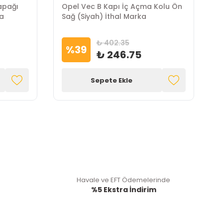
apağı
Opel Vec B Kapı İç Açma Kolu Ön
O
ka
Sağ (Siyah) İthal Marka
İ
₺ 402.35
%
39
₺ 246.75
Sepete Ekle
Havale ve EFT Ödemelerinde
%5 Ekstra İndirim