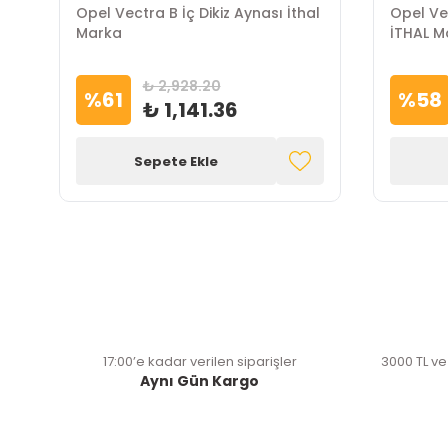
Opel Vectra B İç Dikiz Aynası İthal
Opel Ve
Marka
İTHAL M
₺ 2,928.20
%
61
%
58
₺ 1,141.36
Sepete Ekle
17:00’e kadar verilen siparişler
3000 TL ve
Aynı Gün Kargo