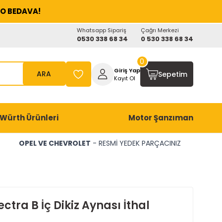
O BEDAVA!
Whatsapp Sipariş
Çağrı Merkezi
0530 338 68 34
0 530 338 68 34
0
Giriş Yap
ARA
Sepetim
Kayıt Ol
Würth Ürünleri
Motor Şanzıman
OPEL VE CHEVROLET
- RESMİ YEDEK PARÇACINIZ
ctra B İç Dikiz Aynası İthal