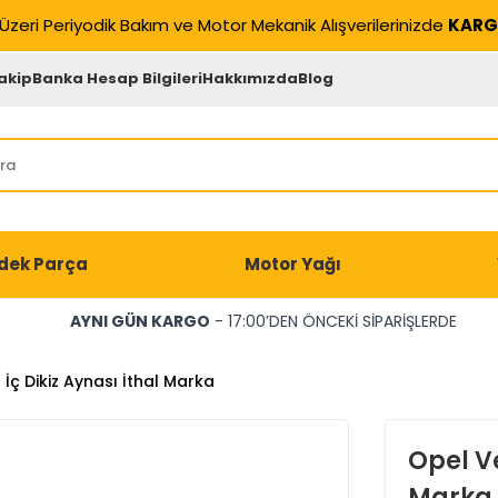
Üzeri Periyodik Bakım ve Motor Mekanik Alışverilerinizde
KARG
akip
Banka Hesap Bilgileri
Hakkımızda
Blog
dek Parça
Motor Yağı
AYNI GÜN KARGO
- 17:00’DEN ÖNCEKİ SİPARİŞLERDE
İç Dikiz Aynası İthal Marka
Opel Ve
Marka