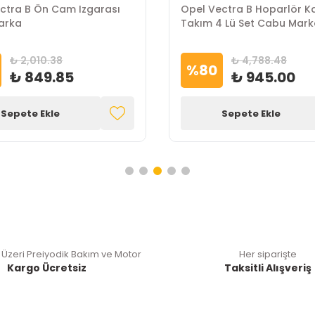
ctra B Ön Cam Izgarası
Opel Vectra B Hoparlör K
arka
Takım 4 Lü Set Cabu Mar
₺ 2,010.38
₺ 4,788.48
%
80
₺ 849.85
₺ 945.00
Sepete Ekle
Sepete Ekle
 Üzeri Preiyodik Bakım ve Motor
Her siparişte
Kargo Ücretsiz
Taksitli Alışveriş