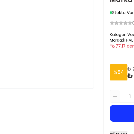
Stokta Var
Kategori
:
Vec
Marka
:
İTHAL
*
₺
77.17
den
₺ 
%
54
₺