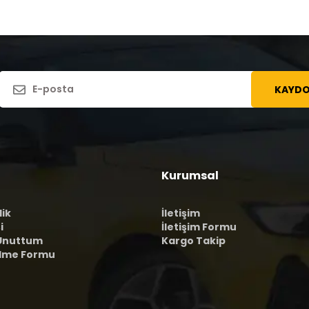
KAYDO
Kurumsal
lik
İletişim
i
İletişim Formu
 Unuttum
Kargo Takip
ilme Formu