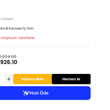
0 Yorum
tra B Karoseri İç Trim
 başlayan taksitlerle
2,024.00
 926.10
Sepete Ekle
Hemen Al