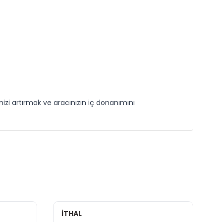
nizi artırmak ve aracınızın iç donanımını
İTHAL
İ