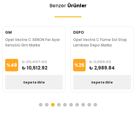
Benzer
Ürünler
GM
DEPO
Opel Vectra C XENON Far Ayar
Opel Vectra C Füme Sol Stop
Sensörü Gm Marka
Lambası Depo Marka
₺ 20,497.40
₺ 3,986.02
%
49
%
25
₺ 10,512.92
₺ 2,989.84
Sepete Ekle
Sepete Ekle