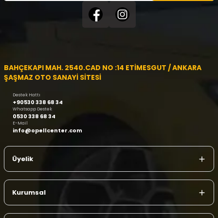
BAHÇEKAPI MAH. 2540.CAD NO :14 ETİMESGUT / ANKARA
ŞAŞMAZ OTO SANAYİ SİTESİ
Destek Hattı
+90530 338 68 34
Whatsapp Destek
0530 338 68 34
E-Mail
info@opellcenter.com
Üyelik
Kurumsal