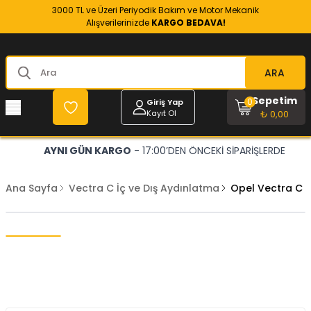
3000 TL ve Üzeri Periyodik Bakım ve Motor Mekanik
Alışverilerinizde
KARGO BEDAVA!
ARA
Sepetim
0
Giriş Yap
Kayıt Ol
₺ 0,00
AYNI GÜN KARGO
- 17:00’DEN ÖNCEKİ SİPARİŞLERDE
Ana Sayfa
Vectra C İç ve Dış Aydınlatma
Opel Vectra C 