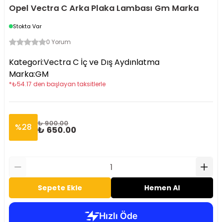
Opel Vectra C Arka Plaka Lambası Gm Marka
Stokta Var
0 Yorum
Kategori
:
Vectra C İç ve Dış Aydınlatma
Marka
:
GM
*
₺
54.17
den başlayan taksitlerle
₺ 900.00
%
28
₺ 650.00
Sepete Ekle
Hemen Al