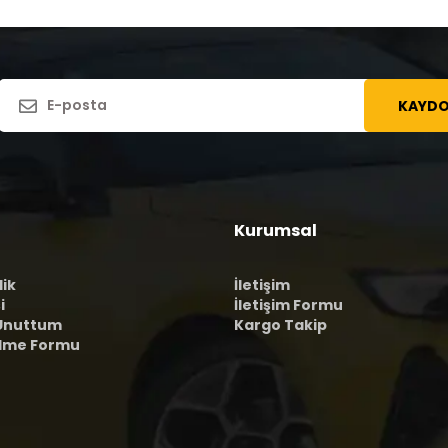
KAYDO
Kurumsal
lik
İletişim
i
İletişim Formu
 Unuttum
Kargo Takip
ilme Formu