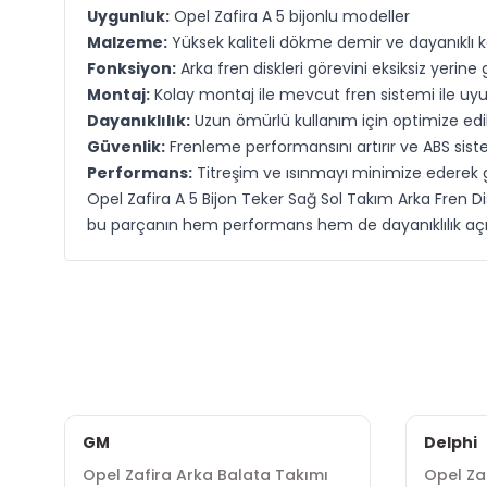
Uygunluk:
Opel Zafira A 5 bijonlu modeller
Malzeme:
Yüksek kaliteli dökme demir ve dayanıklı
Fonksiyon:
Arka fren diskleri görevini eksiksiz yerine g
Montaj:
Kolay montaj ile mevcut fren sistemi ile uy
Dayanıklılık:
Uzun ömürlü kullanım için optimize edi
Güvenlik:
Frenleme performansını artırır ve ABS sist
Performans:
Titreşim ve ısınmayı minimize ederek g
Opel Zafira A 5 Bijon Teker Sağ Sol Takım Arka Fren Dis
bu parçanın hem performans hem de dayanıklılık açısın
GM
Delphi
Opel Zafira Arka Balata Takımı
Opel Zaf