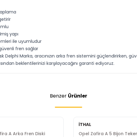
 kaplama
etirir
umlu
lmiş yapı
emleri ile uyumludur
üvenli fren sağlar
k Delphi Marka, aracınızın arka fren sistemini güçlendirirken, güve
dan beklentilerinizi karşılayacağını garanti ediyoruz.
Benzer
Ürünler
İTHAL
ira A Arka Fren Diski
Opel Zafira A 5 Bijon Teke