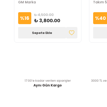
GM Marka
Takım 5
₺ 4,500.00
%
16
%
40
₺ 3,800.00
Sepete Ekle
17:00’e kadar verilen siparişler
3000 TL ve
Aynı Gün Kargo