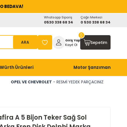
O BEDAVA!
Whatsapp Sipariş
Çağrı Merkezi
0530 338 68 34
0 530 338 68 34
0
Giriş Yap
ARA
Sepetim
Kayıt Ol
Würth Ürünleri
Motor Şanzıman
OPEL VE CHEVROLET
- RESMİ YEDEK PARÇACINIZ
fira A 5 Bijon Teker Sağ Sol
Arka Fren Disk Delphi Marka