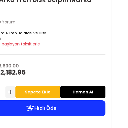
0 Yorum
ira A Fren Balatası ve Disk
i
 başlayan taksitlerle
3,630.00
2,182.95
Sepete Ekle
Hemen Al