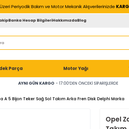
Üzeri Periyodik Bakım ve Motor Mekanik Alışverilerinizde
KARG
akip
Banka Hesap Bilgileri
Hakkımızda
Blog
dek Parça
Motor Yağı
AYNI GÜN KARGO
- 17:00’DEN ÖNCEKİ SİPARİŞLERDE
ra A 5 Bijon Teker Sağ Sol Takım Arka Fren Disk Delphi Marka
Opel Za
Takım 