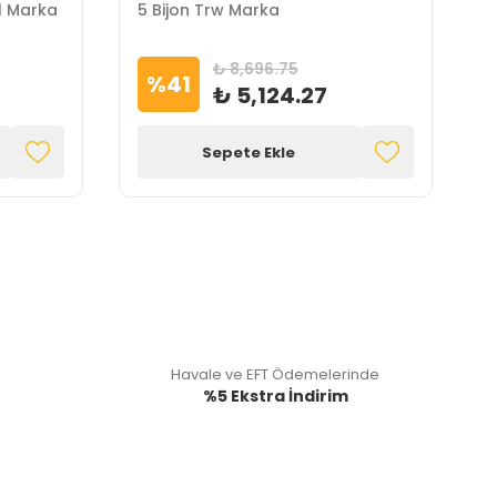
l Marka
5 Bijon Trw Marka
T
₺ 8,696.75
%
41
₺ 5,124.27
Sepete Ekle
Havale ve EFT Ödemelerinde
%5 Ekstra İndirim