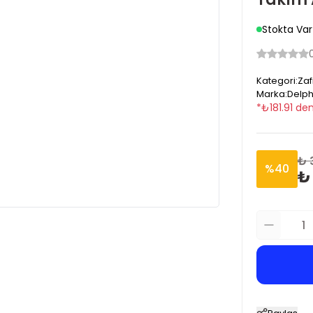
Stokta Var
Kategori
:
Zaf
Marka
:
Delph
*
₺
181.91
den
₺ 
%
40
₺ 