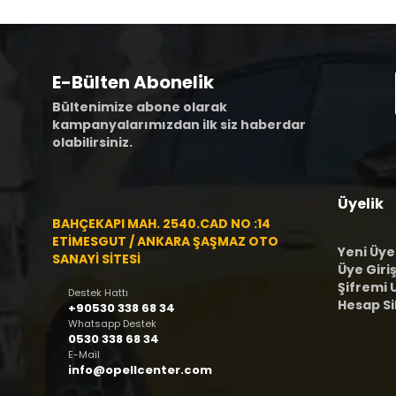
E-Bülten Abonelik
Bültenimize abone olarak
kampanyalarımızdan ilk siz haberdar
olabilirsiniz.
Üyelik
BAHÇEKAPI MAH. 2540.CAD NO :14
ETİMESGUT / ANKARA ŞAŞMAZ OTO
Yeni Üye
SANAYİ SİTESİ
Üye Giriş
Şifremi
Destek Hattı
Hesap S
+90530 338 68 34
Whatsapp Destek
0530 338 68 34
E-Mail
info@opellcenter.com