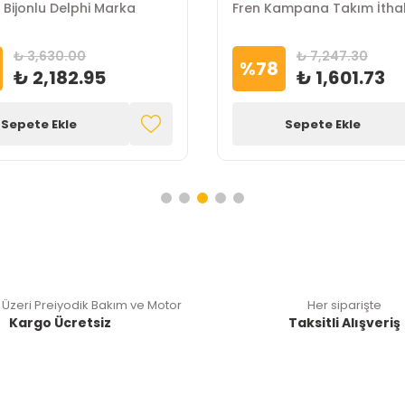
 Bijonlu Delphi Marka
Fren Kampana Takım İtha
₺ 3,630.00
₺ 7,247.30
%
78
₺ 2,182.95
₺ 1,601.73
Sepete Ekle
Sepete Ekle
 Üzeri Preiyodik Bakım ve Motor
Her siparişte
Kargo Ücretsiz
Taksitli Alışveriş