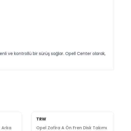
nli ve kontrollü bir sürüş sağlar. Opell Center olarak,
TRW
D
r Arka
Opel Zafira A Ön Fren Disk Takımı
O