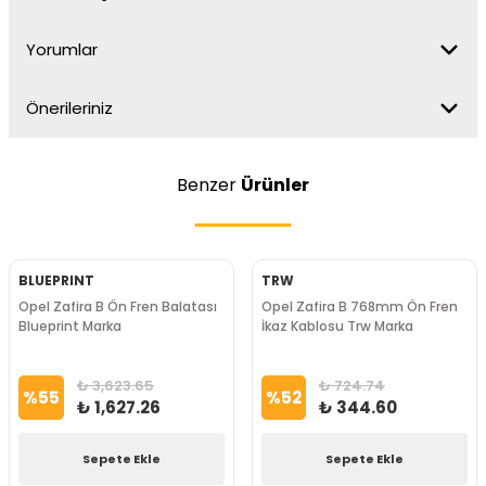
Yorumlar
Önerileriniz
Benzer
Ürünler
BLUEPRINT
TRW
Opel Zafira B Ön Fren Balatası
Opel Zafira B 768mm Ön Fren
Blueprint Marka
İkaz Kablosu Trw Marka
₺ 3,623.65
₺ 724.74
%
55
%
52
₺ 1,627.26
₺ 344.60
Sepete Ekle
Sepete Ekle