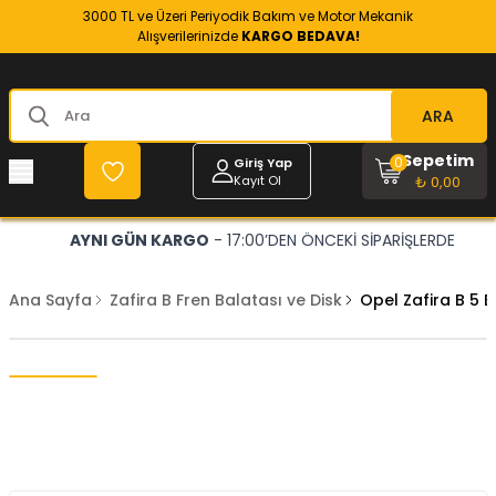
3000 TL ve Üzeri Periyodik Bakım ve Motor Mekanik
Alışverilerinizde
KARGO BEDAVA!
ARA
Sepetim
0
Giriş Yap
Kayıt Ol
₺ 0,00
AYNI GÜN KARGO
- 17:00’DEN ÖNCEKİ SİPARİŞLERDE
Ana Sayfa
Zafira B Fren Balatası ve Disk
Opel Zafira B 5 