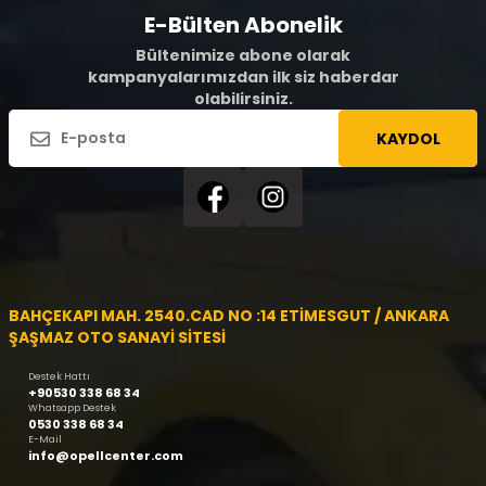
E-Bülten Abonelik
Bültenimize abone olarak
kampanyalarımızdan ilk siz haberdar
olabilirsiniz.
KAYDOL
BAHÇEKAPI MAH. 2540.CAD NO :14 ETİMESGUT / ANKARA
ŞAŞMAZ OTO SANAYİ SİTESİ
Destek Hattı
+90530 338 68 34
Whatsapp Destek
0530 338 68 34
E-Mail
info@opellcenter.com