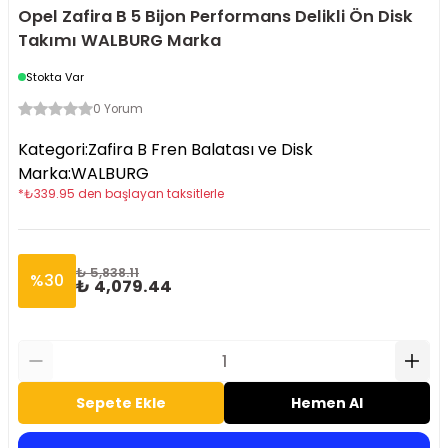
Opel Zafira B 5 Bijon Performans Delikli Ön Disk
Takımı WALBURG Marka
Stokta Var
0 Yorum
Kategori
:
Zafira B Fren Balatası ve Disk
Marka
:
WALBURG
*
₺
339.95
den başlayan taksitlerle
₺ 5,838.11
%
30
₺ 4,079.44
Sepete Ekle
Hemen Al