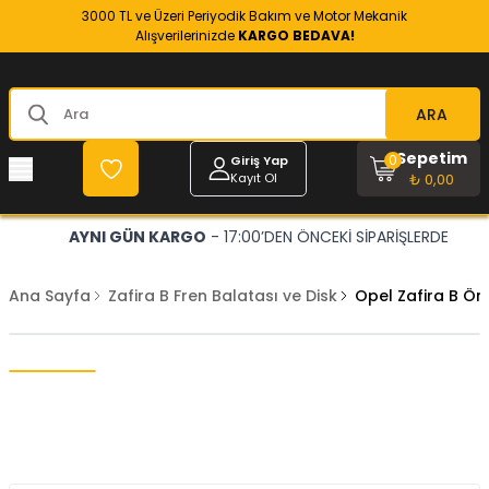
3000 TL ve Üzeri Periyodik Bakım ve Motor Mekanik
Alışverilerinizde
KARGO BEDAVA!
ARA
Sepetim
0
Giriş Yap
Kayıt Ol
₺ 0,00
AYNI GÜN KARGO
- 17:00’DEN ÖNCEKİ SİPARİŞLERDE
Ana Sayfa
Zafira B Fren Balatası ve Disk
Opel Zafira B Ön