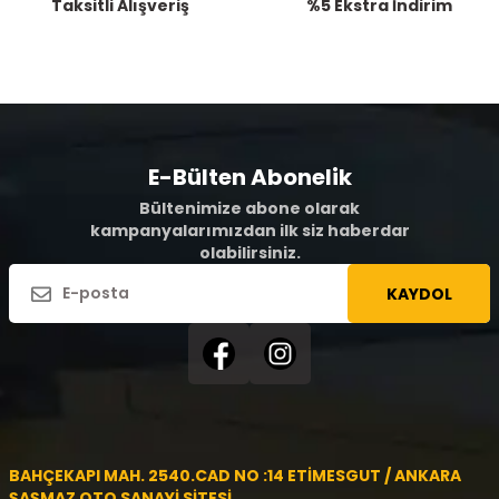
Taksitli Alışveriş
%5 Ekstra İndirim
E-Bülten Abonelik
Bültenimize abone olarak
kampanyalarımızdan ilk siz haberdar
olabilirsiniz.
KAYDOL
BAHÇEKAPI MAH. 2540.CAD NO :14 ETİMESGUT / ANKARA
ŞAŞMAZ OTO SANAYİ SİTESİ