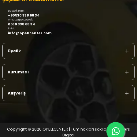
Destek Hattı
+90530 338 68 34
Whatsapp Destek
0530 338 68 34
E-Mail
info@opellcenter.com
Üyelik
Kurumsal
Alışveriş
Copyright © 2026 OPELLCENTER | Tüm hakları saklıdır.
| Reliefers
Digital