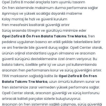
Opel Zafira B model araçlarla tam uyumlu tasarım
Ön fren sisteminde maksimum durma performansı sağlar
Aşınmaya ve yüksek sıcaklığa dayanıklı malzeme
Kolay montaj ile hızlı ve güvenli kurulum
Fren mesafesini kısaltarak güvenliği artırır
Sürüş sırasında titreşim ve gürültüyü minimize eder
Opel Zafira B Ön Fren Balata Takımı Trw Marka
, fren
pedalına uygulanan basıncı en etkili şekilde tekerleklere iletir
ve ani frenlerde bile güvenli duruş sağlar. Opell Center olarak,
ürünün orijinal standartlara uygun olmasına ve aracınızın
güvenli sürüşünü desteklemesine özel önem veriyoruz. Bu
balata takımı, özellikle şehir içi ve uzun yol kullanımlarında
aracınızın fren performansını korur ve sürüş güvenliğini artırır.
TRW markasının sağladığı kalite ile
Opel Zafira B Ön Fren
Balata Takımı Trw Marka
, uzun ömürlü kullanım sunar ve
fren sisteminize zarar vermeden yüksek performans sağlar.
Opell Center olarak, aracınızın güvenliği ve sürüş konforunu
artıracak kaliteli parçaları sizlerle buluşturuyoruz.
Aracınızın ön fren sisteminin sağlıklı çalışması, sürüş güvenliği