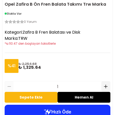
Opel Zafira B Ön Fren Balata Takımı Trw Marka
Stokta Var
0 Yorum
Kategori
:
Zafira B Fren Balatası ve Disk
Marka
:
TRW
*
₺
110.47
den başlayan taksitlerle
₺ 2,254.68
%
41
₺ 1,325.64
Sepete Ekle
Hemen Al