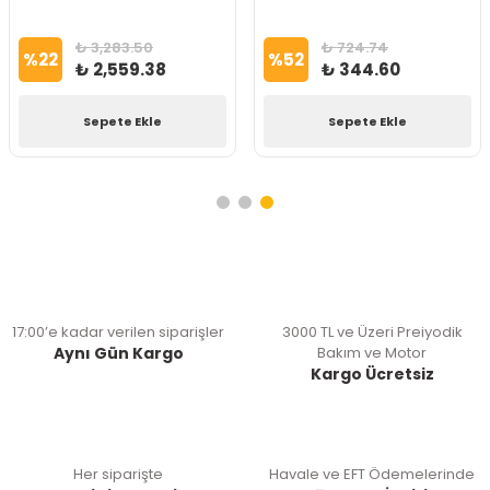
₺ 3,283.50
₺ 724.74
%
22
%
52
₺ 2,559.38
₺ 344.60
Sepete Ekle
Sepete Ekle
17:00’e kadar verilen siparişler
3000 TL ve Üzeri Preiyodik
Aynı Gün Kargo
Bakım ve Motor
Kargo Ücretsiz
Her siparişte
Havale ve EFT Ödemelerinde