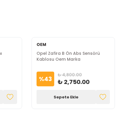
OEM
mı
Opel Zafira B Ön Abs Sensörü
O
Kablosu Oem Marka
B
₺ 4,800.00
%
43
₺ 2,750.00
Sepete Ekle