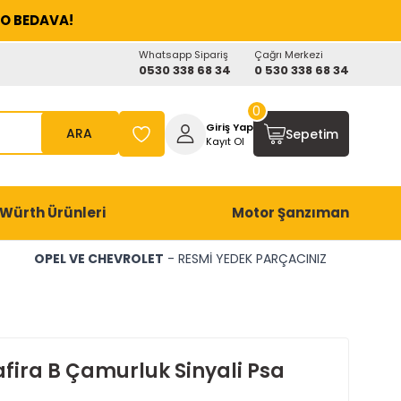
O BEDAVA!
Whatsapp Sipariş
Çağrı Merkezi
0530 338 68 34
0 530 338 68 34
0
Giriş Yap
ARA
Sepetim
Kayıt Ol
Würth Ürünleri
Motor Şanzıman
OPEL VE CHEVROLET
- RESMİ YEDEK PARÇACINIZ
afira B Çamurluk Sinyali Psa