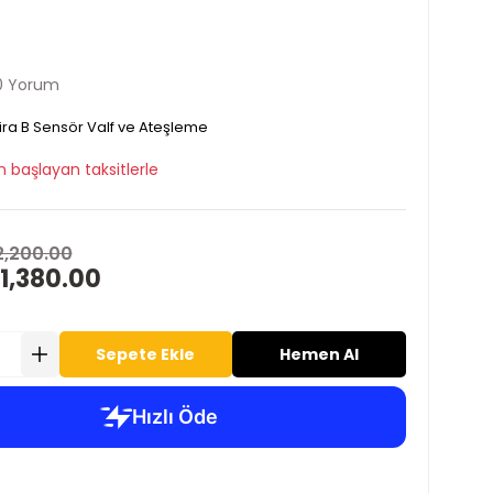
0 Yorum
ira B Sensör Valf ve Ateşleme
 başlayan taksitlerle
2,200.00
1,380.00
Sepete Ekle
Hemen Al