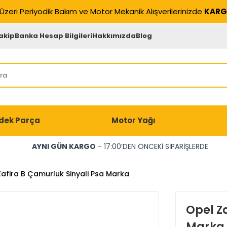
Üzeri Periyodik Bakım ve Motor Mekanik Alışverilerinizde
KARG
akip
Banka Hesap Bilgileri
Hakkımızda
Blog
dek Parça
Motor Yağı
AYNI GÜN KARGO
- 17:00’DEN ÖNCEKİ SİPARİŞLERDE
afira B Çamurluk Sinyali Psa Marka
Opel Z
Marka