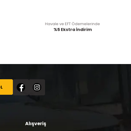
Havale ve EFT Ödemelerinde
%5 Ekstra İndirim
L
Alışveriş