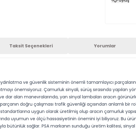
Paylaş
Taksit Seçenekleri
Yorumlar
 aydınlatma ve güvenlik sisteminin önemli tamamlayıcı parçalarınd
nlatmayı önemsiyoruz. Çamurluk sinyali, sürüş sırasında yapılan yön
kte ve dar alan manevralarında, yan sinyal lambaları aracın görünürl
arçanın doğru çalışması trafik güvenliği açısından anlamlı bir rol 
tandartlarına uygun olarak üretilmiş olup aracın çamurluk yapısı 
arında uyumun ve ölçü hassasiyetinin önemini iyi biliyoruz. Bu ü
yla bütünlük sağlar. PSA markanın sunduğu üretim kalitesi, sinyal