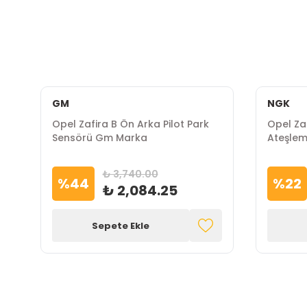
GM
NGK
Opel Zafira B Ön Arka Pilot Park
Opel Zafi
Sensörü Gm Marka
Ateşlem
₺ 3,740.00
%
44
%
22
₺ 2,084.25
Sepete Ekle