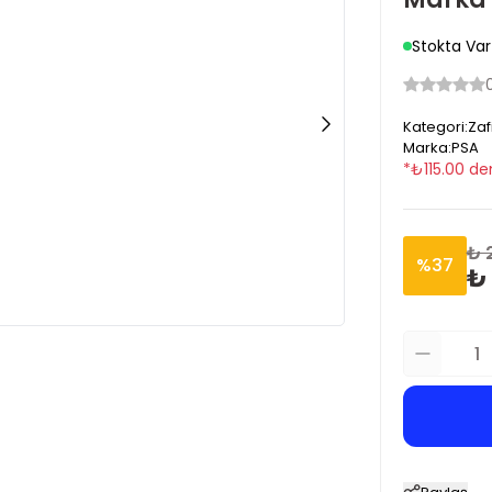
Stokta Var
Kategori
:
Zaf
Marka
:
PSA
*
₺
115.00
den
₺ 
%
37
₺ 