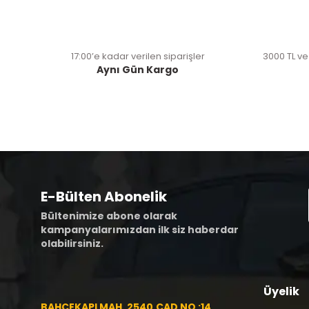
17:00’e kadar verilen siparişler
3000 TL ve
Aynı Gün Kargo
E-Bülten Abonelik
Bültenimize abone olarak
kampanyalarımızdan ilk siz haberdar
olabilirsiniz.
Üyelik
BAHÇEKAPI MAH. 2540.CAD NO :14