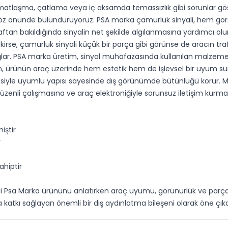
 matlaşma, çatlama veya iç aksamda temassızlık gibi sorunlar göste
ni göz önünde bulunduruyoruz. PSA marka çamurluk sinyali, hem gö
raftan bakıldığında sinyalin net şekilde algılanmasına yardımcı olur
irse, çamurluk sinyali küçük bir parça gibi görünse de aracın trafi
ğlar. PSA marka üretim, sinyal muhafazasında kullanılan malzemeni
olan, ürünün araç üzerinde hem estetik hem de işlevsel bir uyum su
siyle uyumlu yapısı sayesinde dış görünümde bütünlüğü korur. Mont
üzenli çalışmasına ve araç elektroniğiyle sorunsuz iletişim kurmas
iştir
r
ahiptir
li Psa Marka ürününü anlatırken araç uyumu, görünürlük ve parça 
a katkı sağlayan önemli bir dış aydınlatma bileşeni olarak öne çıka