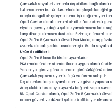
Çamurluk sinyalleri zamanla dış etkilere bağlı olarak
kullanıcılarının bu tür durumlarla karşılaşabileceği
araçla dengeli bir çalışma sunar. Işık dağılımı, yan ta
Opell Center olarak samimi bir dille ifade etmek gerek
niyetini çevreye doğru şekilde yansıtmasına katkı sa
karşı dirençli olmasını destekler. Bizim için önemli 
Opel Zafira B Çamurluk Sinyali Psa Marka, araç gövde
uyumlu olacak şekilde tasarlanmıştır. Bu da sinyalin d
Ürün özellikleri:
Opel Zafira B kasa ile birebir uyumludur
PSA marka üretim standartlarına uygun olarak üretilm
Yan sinyal görevi görerek aracın görünürlüğünü artırı
Çamurluk yapısına uyumlu ölçü ve forma sahiptir
Dış etkenlere karşı dayanıklı cam ve gövde yapısına s
Araç elektrik tesisatıyla uyumlu bağlantı yapısı sunar
Biz Opell Center olarak, Opel Zafira B Çamurluk Sinya
aracın güvenli ve düzenli şekilde trafikte yer almasın