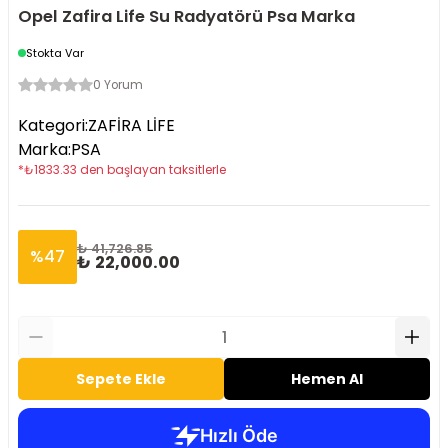
Opel Zafira Life Su Radyatörü Psa Marka
Stokta Var
0 Yorum
Kategori
:
ZAFİRA LİFE
Marka
:
PSA
*
₺
1833.33
den başlayan taksitlerle
₺ 41,726.85
%
47
₺ 22,000.00
Sepete Ekle
Hemen Al