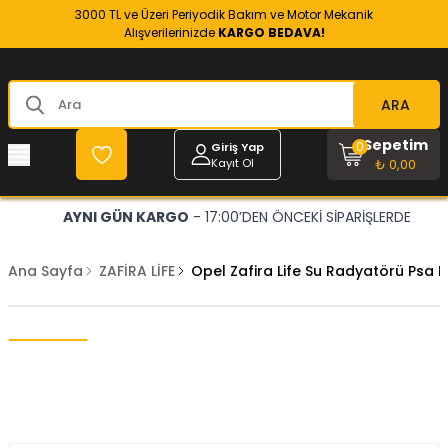
3000 TL ve Üzeri Periyodik Bakım ve Motor Mekanik
Alışverilerinizde
KARGO BEDAVA!
ARA
Sepetim
0
Giriş Yap
Kayıt Ol
₺ 0,00
AYNI GÜN KARGO
- 17:00’DEN ÖNCEKİ SİPARİŞLERDE
Ana Sayfa
ZAFİRA LİFE
Opel Zafira Life Su Radyatörü Psa 