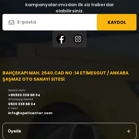
kampanyalarımızdan ilk siz haberdar
olabilirsiniz.
KAYDOL
BAHÇEKAPI MAH. 2540.CAD NO :14 ETİMESGUT / ANKARA
ŞAŞMAZ OTO SANAYİ SİTESİ
Destek Hattı
+90530 338 68 34
Whatsapp Destek
0530 338 68 34
E-Mail
info@opellcenter.com
Üyelik