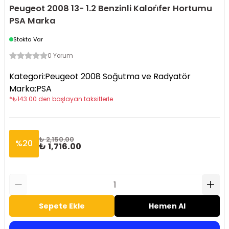
Peugeot 2008 13- 1.2 Benzinli Kalori̇fer Hortumu
PSA Marka
Stokta Var
0 Yorum
Kategori
:
Peugeot 2008 Soğutma ve Radyatör
Marka
:
PSA
*
₺
143.00
den başlayan taksitlerle
₺ 2,150.00
%
20
₺ 1,716.00
Sepete Ekle
Hemen Al