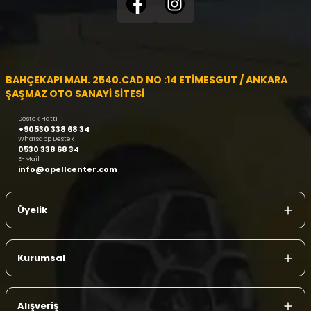
BAHÇEKAPI MAH. 2540.CAD NO :14 ETİMESGUT / ANKARA
ŞAŞMAZ OTO SANAYİ SİTESİ
Destek Hattı
+90530 338 68 34
Whatsapp Destek
0530 338 68 34
E-Mail
info@opellcenter.com
Üyelik
Kurumsal
Alışveriş