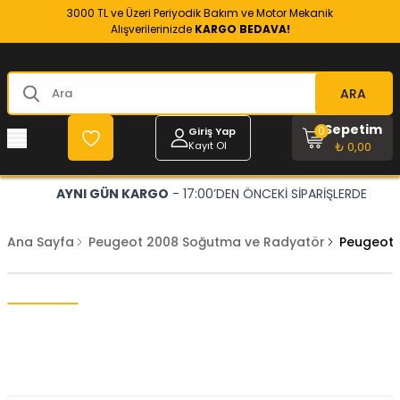
3000 TL ve Üzeri Periyodik Bakım ve Motor Mekanik
Alışverilerinizde
KARGO BEDAVA!
ARA
Sepetim
0
Giriş Yap
Kayıt Ol
₺ 0,00
AYNI GÜN KARGO
- 17:00’DEN ÖNCEKİ SİPARİŞLERDE
Ana Sayfa
Peugeot 2008 Soğutma ve Radyatör
Peugeot 2