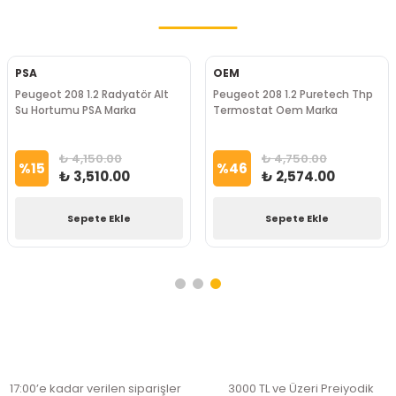
PSA
OEM
Peugeot 208 1.2 Radyatör Alt
Peugeot 208 1.2 Puretech Thp
Su Hortumu PSA Marka
Termostat Oem Marka
₺ 4,150.00
₺ 4,750.00
%
15
%
46
₺ 3,510.00
₺ 2,574.00
Sepete Ekle
Sepete Ekle
17:00’e kadar verilen siparişler
3000 TL ve Üzeri Preiyodik