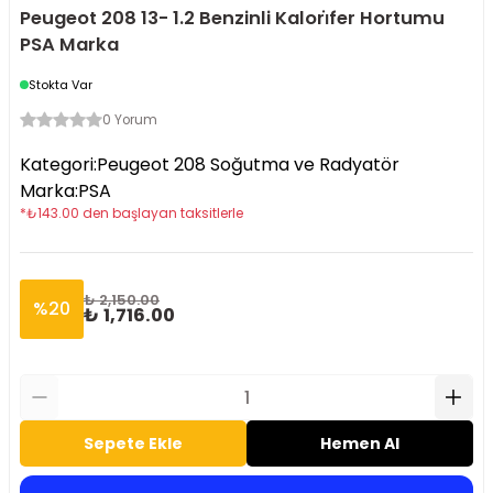
Peugeot 208 13- 1.2 Benzinli Kalori̇fer Hortumu
PSA Marka
Stokta Var
0 Yorum
Kategori
:
Peugeot 208 Soğutma ve Radyatör
Marka
:
PSA
*
₺
143.00
den başlayan taksitlerle
₺ 2,150.00
%
20
₺ 1,716.00
Sepete Ekle
Hemen Al