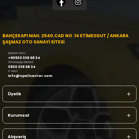
BAHÇEKAPI MAH. 2540.CAD NO :14 ETİMESGUT / ANKARA
ŞAŞMAZ OTO SANAYİ SİTESİ
Destek Hattı
+90530 338 68 34
Whatsapp Destek
0530 338 68 34
E-Mail
info@opellcenter.com
Üyelik
Kurumsal
Alışveriş