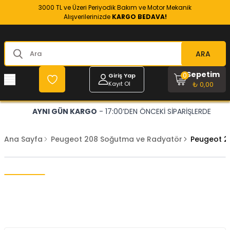
3000 TL ve Üzeri Periyodik Bakım ve Motor Mekanik
Alışverilerinizde
KARGO BEDAVA!
ARA
Sepetim
0
Giriş Yap
Kayıt Ol
₺ 0,00
AYNI GÜN KARGO
- 17:00’DEN ÖNCEKİ SİPARİŞLERDE
Ana Sayfa
Peugeot 208 Soğutma ve Radyatör
Peugeot 20