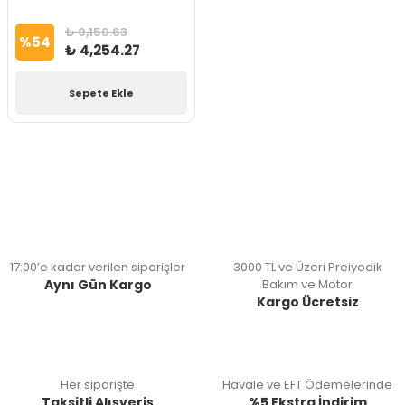
₺ 9,150.63
%
54
₺ 4,254.27
Sepete Ekle
17:00’e kadar verilen siparişler
3000 TL ve Üzeri Preiyodik
Aynı Gün Kargo
Bakım ve Motor
Kargo Ücretsiz
Her siparişte
Havale ve EFT Ödemelerinde
Taksitli Alışveriş
%5 Ekstra İndirim