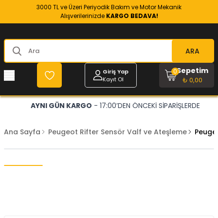
3000 TL ve Üzeri Periyodik Bakım ve Motor Mekanik
Alışverilerinizde
KARGO BEDAVA!
ARA
Sepetim
0
Giriş Yap
Kayıt Ol
₺ 0,00
AYNI GÜN KARGO
- 17:00’DEN ÖNCEKİ SİPARİŞLERDE
Ana Sayfa
Peugeot Rifter Sensör Valf ve Ateşleme
Peugeo