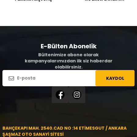
E-Bülten Abonelik
Bültenimize abone olarak
kampanyalarımızdan ilk siz haberdar
olabilirsiniz.
KAYDOL
BAHÇEKAPI MAH. 2540.CAD NO :14 ETİMESGUT / ANKARA
ŞAŞMAZ OTO SANAYİ SİTESİ