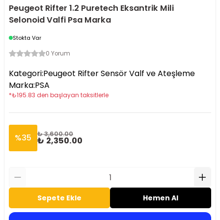
Peugeot Rifter 1.2 Puretech Eksantrik Mili
Selonoid Valfi Psa Marka
Stokta Var
0 Yorum
Kategori
:
Peugeot Rifter Sensör Valf ve Ateşleme
Marka
:
PSA
*
₺
195.83
den başlayan taksitlerle
₺ 3,600.00
%
35
₺ 2,350.00
Sepete Ekle
Hemen Al