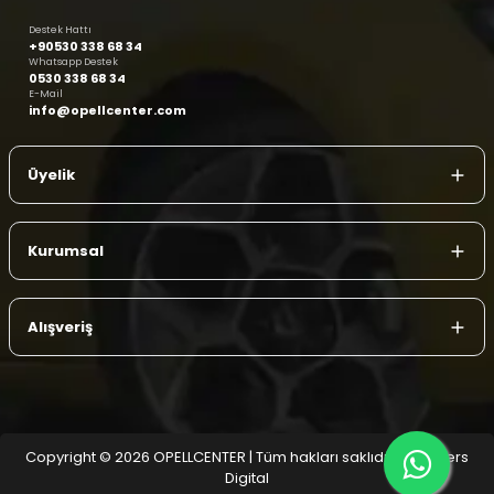
Destek Hattı
+90530 338 68 34
Whatsapp Destek
0530 338 68 34
E-Mail
info@opellcenter.com
Üyelik
Kurumsal
Alışveriş
Copyright © 2026 OPELLCENTER | Tüm hakları saklıdır.
| Reliefers
Digital