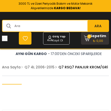
3000 TL ve Üzeri Periyodik Bakım ve Motor Mekanik
Alışverilerinizde
KARGO BEDAVA!
ARA
Sepetim
0
Giriş Yap
Kayıt Ol
₺ 0,00
AYNI GÜN KARGO
- 17:00’DEN ÖNCEKİ SİPARİŞLERDE
Ana Sayfa
Q7 4L 2006-2015
Q7 RSQ7 PANJUR KROM/GRİ 06