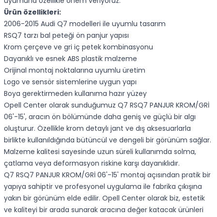
uyumuna özellikle önem veriyoruz.
Ürün özellikleri:
2006-2015 Audi Q7 modelleri ile uyumlu tasarım
RSQ7 tarzı bal peteği ön panjur yapısı
Krom çerçeve ve gri iç petek kombinasyonu
Dayanıklı ve esnek ABS plastik malzeme
Orijinal montaj noktalarına uyumlu üretim
Logo ve sensör sistemlerine uygun yapı
Boya gerektirmeden kullanıma hazır yüzey
Opell Center olarak sunduğumuz Q7 RSQ7 PANJUR KROM/GRİ
06'-15', aracın ön bölümünde daha geniş ve güçlü bir algı
oluşturur. Özellikle krom detaylı jant ve dış aksesuarlarla
birlikte kullanıldığında bütüncül ve dengeli bir görünüm sağlar.
Malzeme kalitesi sayesinde uzun süreli kullanımda solma,
çatlama veya deformasyon riskine karşı dayanıklıdır.
Q7 RSQ7 PANJUR KROM/GRİ 06'-15' montaj açısından pratik bir
yapıya sahiptir ve profesyonel uygulama ile fabrika çıkışına
yakın bir görünüm elde edilir. Opell Center olarak biz, estetik
ve kaliteyi bir arada sunarak aracına değer katacak ürünleri