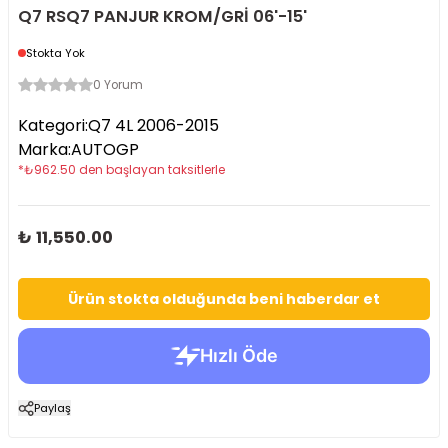
Q7 RSQ7 PANJUR KROM/GRİ 06'-15'
Stokta Yok
0 Yorum
Kategori
:
Q7 4L 2006-2015
Marka
:
AUTOGP
*
₺
962.50
den başlayan taksitlerle
₺ 11,550.00
Ürün stokta olduğunda beni haberdar et
Paylaş