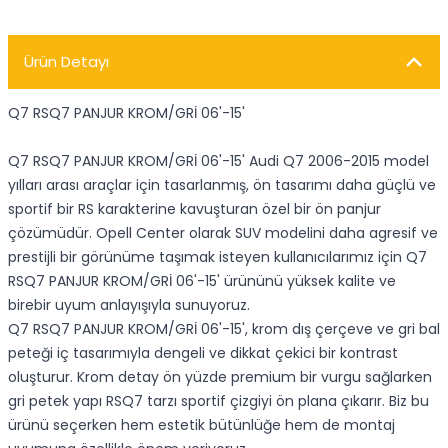
Ürün Detayı
Q7 RSQ7 PANJUR KROM/GRİ 06'-15'
Q7 RSQ7 PANJUR KROM/GRİ 06'-15' Audi Q7 2006-2015 model
yılları arası araçlar için tasarlanmış, ön tasarımı daha güçlü ve
sportif bir RS karakterine kavuşturan özel bir ön panjur
çözümüdür. Opell Center olarak SUV modelini daha agresif ve
prestijli bir görünüme taşımak isteyen kullanıcılarımız için Q7
RSQ7 PANJUR KROM/GRİ 06'-15' ürününü yüksek kalite ve
birebir uyum anlayışıyla sunuyoruz.
Q7 RSQ7 PANJUR KROM/GRİ 06'-15', krom dış çerçeve ve gri bal
peteği iç tasarımıyla dengeli ve dikkat çekici bir kontrast
oluşturur. Krom detay ön yüzde premium bir vurgu sağlarken
gri petek yapı RSQ7 tarzı sportif çizgiyi ön plana çıkarır. Biz bu
ürünü seçerken hem estetik bütünlüğe hem de montaj