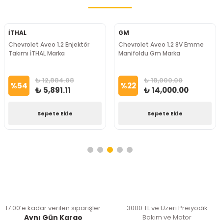
İTHAL
GM
Chevrolet Aveo 1.2 Enjektör
Chevrolet Aveo 1.2 8V Emme
Takımı İTHAL Marka
Manifoldu Gm Marka
₺ 12,884.08
₺ 18,000.00
%
54
%
22
₺ 5,891.11
₺ 14,000.00
Sepete Ekle
Sepete Ekle
17:00’e kadar verilen siparişler
3000 TL ve Üzeri Preiyodik
Aynı Gün Kargo
Bakım ve Motor