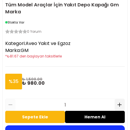
Tüm Model Araçlar İçin Yakıt Depo Kapağı Gm
Marka
Stokta Var
0 Yorum
Kategori
:
Aveo Yakıt ve Egzoz
Marka
:
GM
*
₺
81.67
den başlayan taksitlerle
₺ 1,500.00
%
35
₺ 980.00
Sepete Ekle
Hemen Al