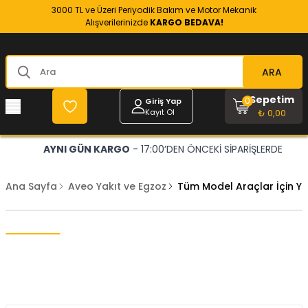
3000 TL ve Üzeri Periyodik Bakım ve Motor Mekanik
Alışverilerinizde
KARGO BEDAVA!
ARA
Sepetim
0
Giriş Yap
Kayıt Ol
₺ 0,00
AYNI GÜN KARGO
- 17:00’DEN ÖNCEKİ SİPARİŞLERDE
Ana Sayfa
Aveo Yakıt ve Egzoz
Tüm Model Araçlar İçin 