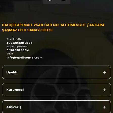
BAHÇEKAPI MAH. 2540.CAD NO :14 ETİMESGUT / ANKARA
ŞAŞMAZ OTO SANAYİ SİTESİ
Destek Hattı
+90530 338 68 34
Whatsapp Destek
0530 338 68 34
E-Mail
info@opellcenter.com
Üyelik
Kurumsal
Alışveriş