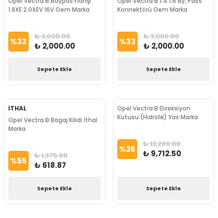
Opel Vectra B Baypas Flanşı
Opel Vectra B 1.4 1.6 By, Pass
1.8XE 2.0XEV 16V Oem Marka
Konnektörü Oem Marka
₺ 3,000.00
₺ 3,000.00
%
33
%
33
₺ 2,000.00
₺ 2,000.00
Sepete Ekle
Sepete Ekle
İTHAL
Opel Vectra B Di̇reksi̇yon
Kutusu (Hi̇droli̇k) Yas Marka
Opel Vectra B Bagaj Kilidi İthal
Marka
₺ 13,200.00
%
26
₺ 9,712.50
₺ 1,375.00
%
55
₺ 618.87
Sepete Ekle
Sepete Ekle