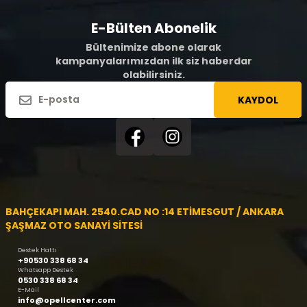
E-Bülten Abonelik
Bültenimize abone olarak
kampanyalarımızdan ilk siz haberdar
olabilirsiniz.
KAYDOL
BAHÇEKAPI MAH. 2540.CAD NO :14 ETİMESGUT / ANKARA
ŞAŞMAZ OTO SANAYİ SİTESİ
Destek Hattı
+90530 338 68 34
Whatsapp Destek
0530 338 68 34
E-Mail
info@opellcenter.com