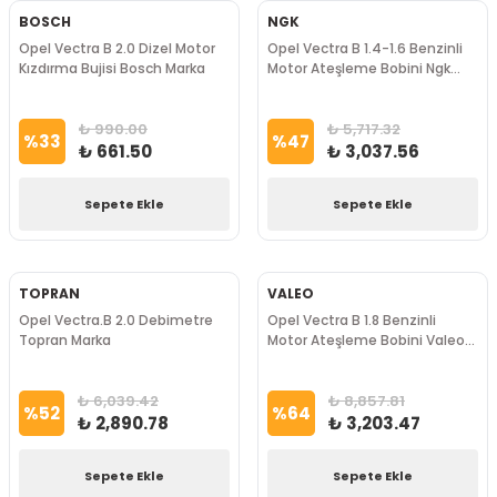
BOSCH
NGK
Opel Vectra B 2.0 Dizel Motor
Opel Vectra B 1.4-1.6 Benzinli
Kızdırma Bujisi Bosch Marka
Motor Ateşleme Bobini Ngk
Marka
₺ 990.00
₺ 5,717.32
%
33
%
47
₺ 661.50
₺ 3,037.56
Sepete Ekle
Sepete Ekle
TOPRAN
VALEO
Opel Vectra.B 2.0 Debimetre
Opel Vectra B 1.8 Benzinli
Topran Marka
Motor Ateşleme Bobini Valeo
Marka
₺ 6,039.42
₺ 8,857.81
%
52
%
64
₺ 2,890.78
₺ 3,203.47
Sepete Ekle
Sepete Ekle