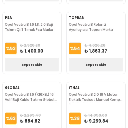
PSA
TOPRAN
Opel Vectra B 1.6 1.8. 2.0 Buji
Opel Vectra B Rolanti
Takım Çift Tırnak Psa Marka
Ayarlayıcısı Topran Marka
₺ 2,928.20
₺ 4,026.28
%
52
%
54
₺ 1,400.00
₺ 1,863.37
Sepete Ekle
Sepete Ekle
GLOBAL
İTHAL
Opel Vectra B 1.6 (X16XEL) 16
Opel Vectra B 2.0 16 V Motor
Valf Buji Kablo Takımı Global
Elektrik Tesisat Manuel Komple
Marka
İthal Marka
₺ 2,299.48
₺ 14,850.00
%
62
%
38
₺ 884.82
₺ 9,259.84