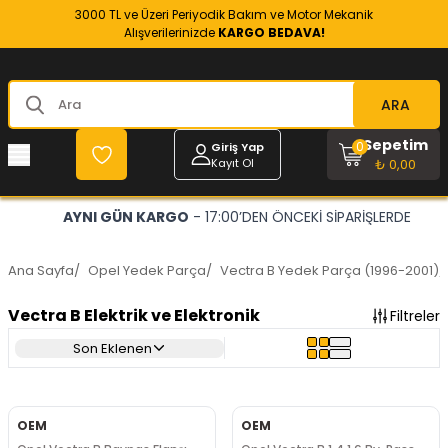
3000 TL ve Üzeri Periyodik Bakım ve Motor Mekanik
Alışverilerinizde
KARGO BEDAVA!
ARA
Sepetim
0
Giriş Yap
Kayıt Ol
₺ 0,00
ŞLERDE
OPEL VE CHEVROLET
- RESMİ YEDEK PARÇACI
Ana Sayfa
/
Opel Yedek Parça
/
Vectra B Yedek Parça (1996-2001)
/
Vectra B Elektrik ve Elektronik
Filtreler
Son Eklenen
OEM
OEM