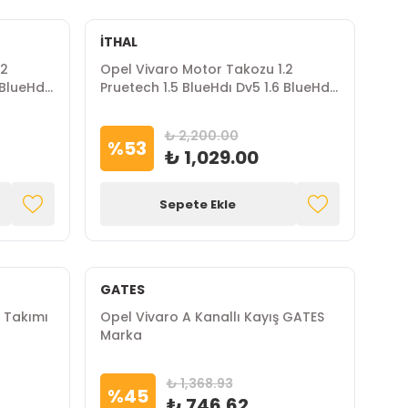
İTHAL
.2
Opel Vivaro Motor Takozu 1.2
 BlueHdı
Pruetech 1.5 BlueHdı Dv5 1.6 BlueHdı
Dv6 İthal Marka
₺ 2,200.00
%
53
₺ 1,029.00
Sepete Ekle
GATES
 Takımı
Opel Vivaro A Kanallı Kayış GATES
Marka
₺ 1,368.93
%
45
₺ 746.62