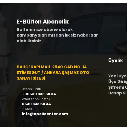
E-Bülten Abonelik
Bültenimize abone olarak
kampanyalarımızdan ilk siz haberdar
olabilirsiniz.
Üyelik
BAHÇEKAPI MAH. 2540.CAD NO :14
ETİMESGUT / ANKARA ŞAŞMAZ OTO
Yeni Üye
SANAYİ SİTESİ
Üye Giriş
Şifremi
Destek Hattı
Hesap S
+90530 338 68 34
Whatsapp Destek
0530 338 68 34
E-Mail
info@opellcenter.com