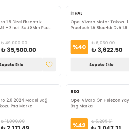
İTHAL
ro 1.5 Dizel Eksantrik
Opel Vivaro Motor Takozu 1
il + Zincir Seti 8Mm Psa
Pruetech 1.5 BlueHdı Dv5 1.6
Dv6 Gm Marka
₺ 49,000.00
₺ 6,050.00
%
40
₺ 35,500.00
₺ 3,622.50
Sepete Ekle
Sepete Ekle
BSG
aro 2.0 2024 Model Sağ
Opel Vivaro Ön Helezon Yay
kozu Psa Marka
Bsg Marka
₺ 11,000.00
₺ 5,209.61
%
42
₺ 7,171.49
₺ 3,047.31