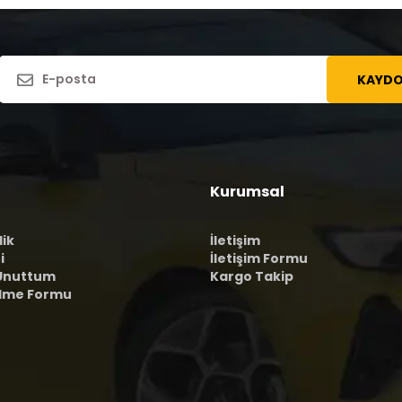
KAYDO
Kurumsal
lik
İletişim
i
İletişim Formu
 Unuttum
Kargo Takip
ilme Formu