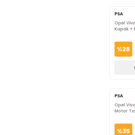
PSA
Opel Viva
Kapak + M
Marka
%
28
PSA
Opel Viv
Motor Ta
%
35