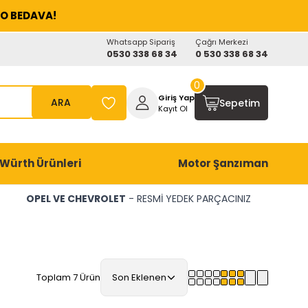
O BEDAVA!
Whatsapp Sipariş
Çağrı Merkezi
0530 338 68 34
0 530 338 68 34
0
Giriş Yap
ARA
Sepetim
Kayıt Ol
Würth Ürünleri
Motor Şanzıman
OPEL VE CHEVROLET
- RESMİ YEDEK PARÇACINIZ
Toplam 7 Ürün
Son Eklenen