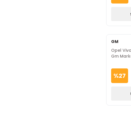
GM
Opel Viv
Gm Mark
%
27