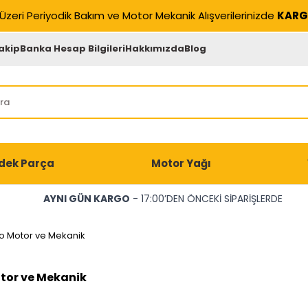
Üzeri Periyodik Bakım ve Motor Mekanik Alışverilerinizde
KARG
akip
Banka Hesap Bilgileri
Hakkımızda
Blog
dek Parça
Motor Yağı
AYNI GÜN KARGO
- 17:00’DEN ÖNCEKİ SİPARİŞLERDE
o Motor ve Mekanik
tor ve Mekanik