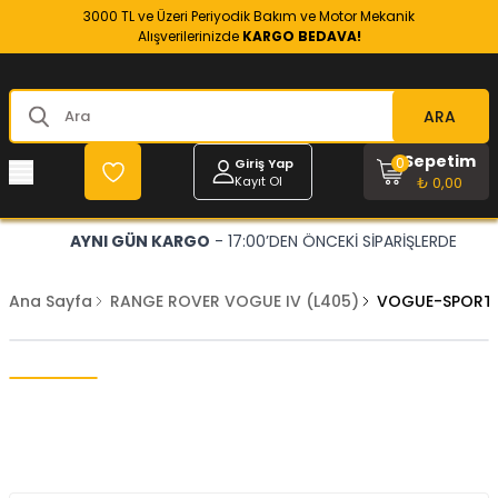
3000 TL ve Üzeri Periyodik Bakım ve Motor Mekanik
Alışverilerinizde
KARGO BEDAVA!
ARA
Sepetim
0
Giriş Yap
Kayıt Ol
₺ 0,00
AYNI GÜN KARGO
- 17:00’DEN ÖNCEKİ SİPARİŞLERDE
Ana Sayfa
RANGE ROVER VOGUE IV (L405)
VOGUE-SPORT E