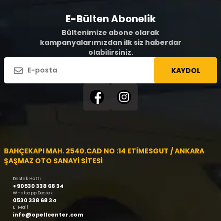
E-Bülten Abonelik
Bültenimize abone olarak
kampanyalarımızdan ilk siz haberdar
olabilirsiniz.
KAYDOL
BAHÇEKAPI MAH. 2540.CAD NO :14 ETİMESGUT / ANKARA
ŞAŞMAZ OTO SANAYİ SİTESİ
Destek Hattı
+90530 338 68 34
Whatsapp Destek
0530 338 68 34
E-Mail
info@opellcenter.com