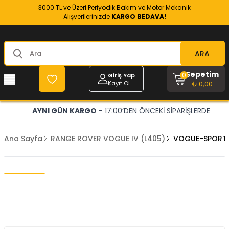
3000 TL ve Üzeri Periyodik Bakım ve Motor Mekanik
Alışverilerinizde
KARGO BEDAVA!
ARA
Sepetim
0
Giriş Yap
Kayıt Ol
₺ 0,00
AYNI GÜN KARGO
- 17:00’DEN ÖNCEKİ SİPARİŞLERDE
Ana Sayfa
RANGE ROVER VOGUE IV (L405)
VOGUE-SPORT E