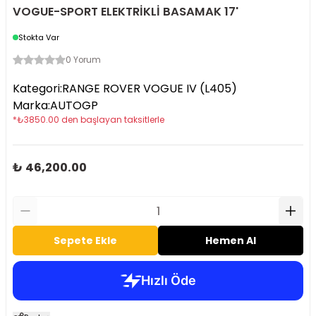
VOGUE-SPORT ELEKTRİKLİ BASAMAK 17'
Stokta Var
0 Yorum
Kategori
:
RANGE ROVER VOGUE IV (L405)
Marka
:
AUTOGP
*
₺
3850.00
den başlayan taksitlerle
₺ 46,200.00
Sepete Ekle
Hemen Al