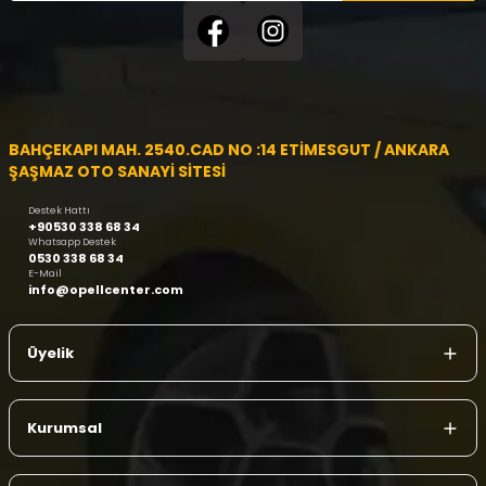
BAHÇEKAPI MAH. 2540.CAD NO :14 ETİMESGUT / ANKARA
ŞAŞMAZ OTO SANAYİ SİTESİ
Destek Hattı
+90530 338 68 34
Whatsapp Destek
0530 338 68 34
E-Mail
info@opellcenter.com
Üyelik
Kurumsal