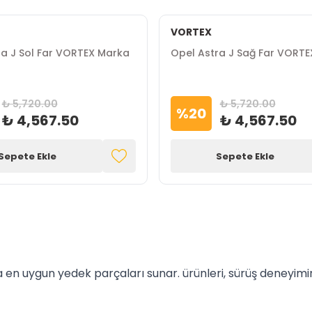
VORTEX
ra J Sol Far VORTEX Marka
Opel Astra J Sağ Far VORT
₺ 5,720.00
₺ 5,720.00
%
20
₺ 4,567.50
₺ 4,567.50
Sepete Ekle
Sepete Ekle
 en uygun yedek parçaları sunar. ürünleri, sürüş deneyimin