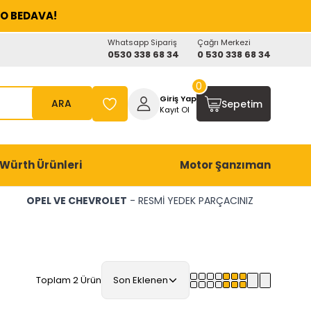
O BEDAVA!
Whatsapp Sipariş
Çağrı Merkezi
0530 338 68 34
0 530 338 68 34
0
Giriş Yap
ARA
Sepetim
Kayıt Ol
Würth Ürünleri
Motor Şanzıman
OPEL VE CHEVROLET
- RESMİ YEDEK PARÇACINIZ
Toplam 2 Ürün
Son Eklenen