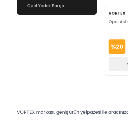
Opel Yedek Parça
VORTEX
Opel Ast
%
20
VORTEX markası, geniş ürün yelpazesi ile aracınıza