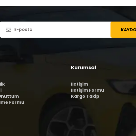
KAYDO
Kurumsal
lik
İletişim
i
İletişim Formu
 Unuttum
Kargo Takip
ilme Formu