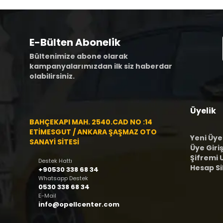
E-Bülten Abonelik
Bültenimize abone olarak
kampanyalarımızdan ilk siz haberdar
olabilirsiniz.
Üyelik
BAHÇEKAPI MAH. 2540.CAD NO :14
ETİMESGUT / ANKARA ŞAŞMAZ OTO
Yeni Üye
SANAYİ SİTESİ
Üye Giriş
Şifremi
Destek Hattı
Hesap S
+90530 338 68 34
Whatsapp Destek
0530 338 68 34
E-Mail
info@opellcenter.com