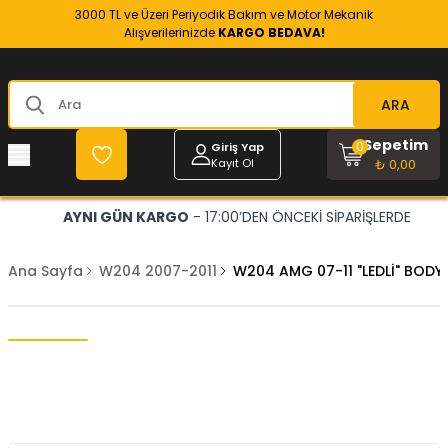
3000 TL ve Üzeri Periyodik Bakım ve Motor Mekanik
Alışverilerinizde
KARGO BEDAVA!
ARA
Sepetim
0
Giriş Yap
Kayıt Ol
₺ 0,00
AYNI GÜN KARGO
- 17:00’DEN ÖNCEKİ SİPARİŞLERDE
Ana Sayfa
W204 2007-2011
W204 AMG 07-11 "LEDLİ" BODY 