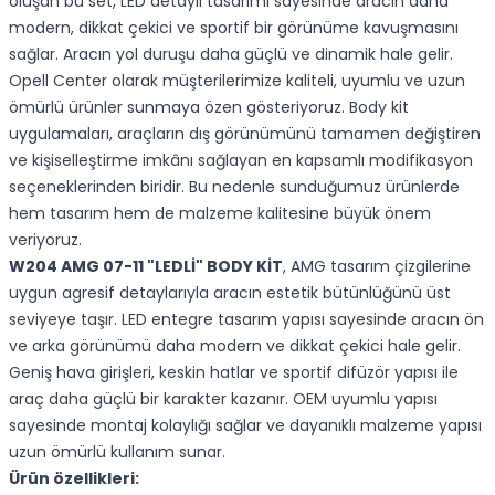
oluşan bu set, LED detaylı tasarımı sayesinde aracın daha
modern, dikkat çekici ve sportif bir görünüme kavuşmasını
sağlar. Aracın yol duruşu daha güçlü ve dinamik hale gelir.
Opell Center olarak müşterilerimize kaliteli, uyumlu ve uzun
ömürlü ürünler sunmaya özen gösteriyoruz. Body kit
uygulamaları, araçların dış görünümünü tamamen değiştiren
ve kişiselleştirme imkânı sağlayan en kapsamlı modifikasyon
seçeneklerinden biridir. Bu nedenle sunduğumuz ürünlerde
hem tasarım hem de malzeme kalitesine büyük önem
veriyoruz.
W204 AMG 07-11 "LEDLİ" BODY KİT
, AMG tasarım çizgilerine
uygun agresif detaylarıyla aracın estetik bütünlüğünü üst
seviyeye taşır. LED entegre tasarım yapısı sayesinde aracın ön
ve arka görünümü daha modern ve dikkat çekici hale gelir.
Geniş hava girişleri, keskin hatlar ve sportif difüzör yapısı ile
araç daha güçlü bir karakter kazanır. OEM uyumlu yapısı
sayesinde montaj kolaylığı sağlar ve dayanıklı malzeme yapısı
uzun ömürlü kullanım sunar.
Ürün özellikleri: