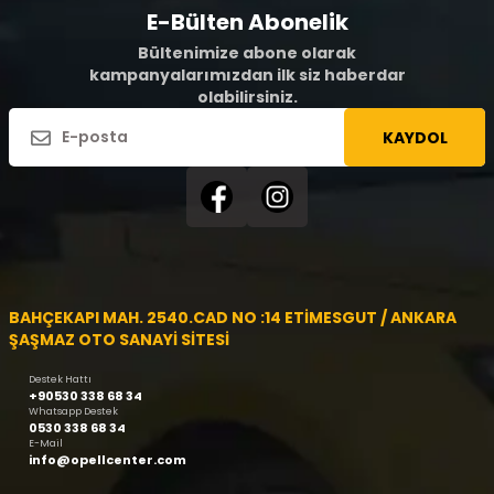
E-Bülten Abonelik
Bültenimize abone olarak
kampanyalarımızdan ilk siz haberdar
olabilirsiniz.
KAYDOL
BAHÇEKAPI MAH. 2540.CAD NO :14 ETİMESGUT / ANKARA
ŞAŞMAZ OTO SANAYİ SİTESİ
Destek Hattı
+90530 338 68 34
Whatsapp Destek
0530 338 68 34
E-Mail
info@opellcenter.com