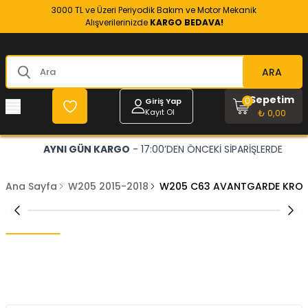
3000 TL ve Üzeri Periyodik Bakım ve Motor Mekanik
Alışverilerinizde
KARGO BEDAVA!
ARA
Sepetim
0
Giriş Yap
Kayıt Ol
₺ 0,00
AYNI GÜN KARGO
- 17:00’DEN ÖNCEKİ SİPARİŞLERDE
Ana Sayfa
W205 2015-2018
W205 C63 AVANTGARDE KROM