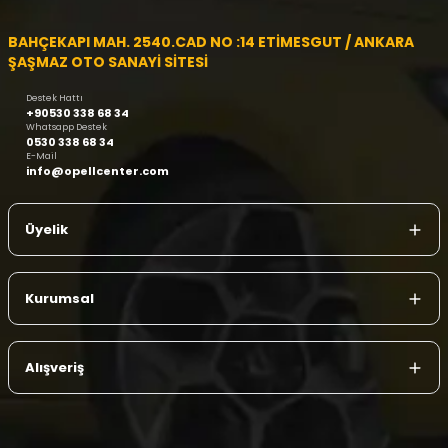
BAHÇEKAPI MAH. 2540.CAD NO :14 ETİMESGUT / ANKARA
ŞAŞMAZ OTO SANAYİ SİTESİ
Destek Hattı
+90530 338 68 34
Whatsapp Destek
0530 338 68 34
E-Mail
info@opellcenter.com
Üyelik
Kurumsal
Alışveriş