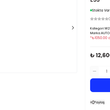
Stokta Var
Kategori
:
W21
Marka
:
AUTO
*
₺
1050.00
d
₺ 12,6
Paylaş