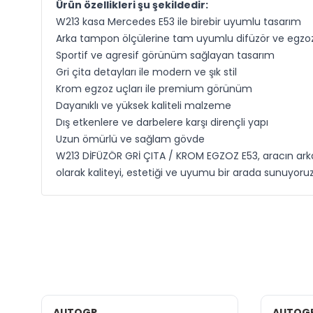
Ürün özellikleri şu şekildedir:
W213 kasa Mercedes E53 ile birebir uyumlu tasarım
Arka tampon ölçülerine tam uyumlu difüzör ve egzoz
Sportif ve agresif görünüm sağlayan tasarım
Gri çita detayları ile modern ve şık stil
Krom egzoz uçları ile premium görünüm
Dayanıklı ve yüksek kaliteli malzeme
Dış etkenlere ve darbelere karşı dirençli yapı
Uzun ömürlü ve sağlam gövde
W213 DİFÜZÖR GRİ ÇITA / KROM EGZOZ E53, aracın arka 
olarak kaliteyi, estetiği ve uyumu bir arada sunuyoruz
AUTOGP
AUTOG