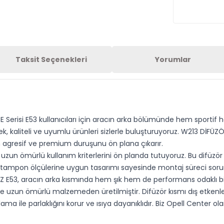
Taksit Seçenekleri
Yorumlar
erisi E53 kullanıcıları için aracın arka bölümünde hem sportif h
ek, kaliteli ve uyumlu ürünleri sizlerle buluşturuyoruz. W213 Dİ
n agresif ve premium duruşunu ön plana çıkarır.
 uzun ömürlü kullanım kriterlerini ön planda tutuyoruz. Bu difüzö
ka tampon ölçülerine uygun tasarımı sayesinde montaj süreci sorun
 E53, aracın arka kısmında hem şık hem de performans odaklı bir 
uzun ömürlü malzemeden üretilmiştir. Difüzör kısmı dış etkenlere k
a ile parlaklığını korur ve ısıya dayanıklıdır. Biz Opell Center ola