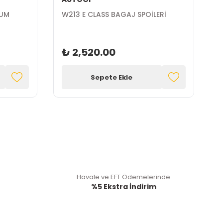
YUM
W213 E CLASS BAGAJ SPOİLERİ
W
2
₺ 2,520.00
Sepete Ekle
Havale ve EFT Ödemelerinde
%5 Ekstra İndirim