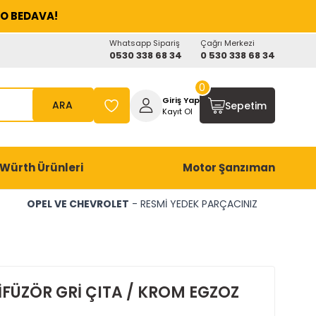
O BEDAVA!
Whatsapp Sipariş
Çağrı Merkezi
0530 338 68 34
0 530 338 68 34
0
Giriş Yap
ARA
Sepetim
Kayıt Ol
Würth Ürünleri
Motor Şanzıman
OPEL VE CHEVROLET
- RESMİ YEDEK PARÇACINIZ
İFÜZÖR GRİ ÇITA / KROM EGZOZ