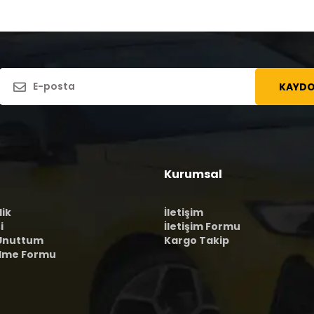
KAYDO
Kurumsal
lik
İletişim
i
İletişim Formu
 Unuttum
Kargo Takip
ilme Formu