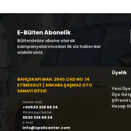
E-Bülten Abonelik
Bültenimize abone olarak
kampanyalarımızdan ilk siz haberdar
olabilirsiniz.
Üyelik
BAHÇEKAPI MAH. 2540.CAD NO :14
ETİMESGUT / ANKARA ŞAŞMAZ OTO
Yeni Üye
SANAYİ SİTESİ
Üye Giriş
Şifremi
Destek Hattı
Hesap S
+90530 338 68 34
Whatsapp Destek
0530 338 68 34
E-Mail
info@opellcenter.com