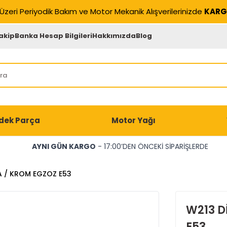
Üzeri Periyodik Bakım ve Motor Mekanik Alışverilerinizde
KARG
akip
Banka Hesap Bilgileri
Hakkımızda
Blog
dek Parça
Motor Yağı
AYNI GÜN KARGO
- 17:00’DEN ÖNCEKİ SİPARİŞLERDE
A / KROM EGZOZ E53
W213 D
E53