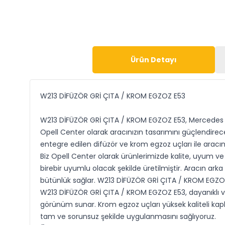
Ürün Detayı
W213 DİFÜZÖR GRİ ÇITA / KROM EGZOZ E53
W213 DİFÜZÖR GRİ ÇITA / KROM EGZOZ E53, Mercedes E S
Opell Center olarak aracınızın tasarımını güçlendirec
entegre edilen difüzör ve krom egzoz uçları ile aracı
Biz Opell Center olarak ürünlerimizde kalite, uyum ve
birebir uyumlu olacak şekilde üretilmiştir. Aracın ar
bütünlük sağlar. W213 DİFÜZÖR GRİ ÇITA / KROM EGZOZ
W213 DİFÜZÖR GRİ ÇITA / KROM EGZOZ E53, dayanıklı ve 
görünüm sunar. Krom egzoz uçları yüksek kaliteli kaplam
tam ve sorunsuz şekilde uygulanmasını sağlıyoruz.