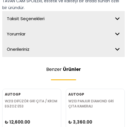
TAVAN CAM SPOİLERİ, estetik ve kaliteyi bir arada sunan özel
bir üründür.
Taksit Seçenekleri
Yorumlar
Önerileriniz
Benzer
Ürünler
AUTOGP
AUTOGP
JUR DİAMOND GRİ
W213 DİFÜZÖR SİYAH ÇITA /
W213 TO 
ERALI
SİYAH EGZOZ E53
0.00
₺ 12,600.00
₺ 37,8