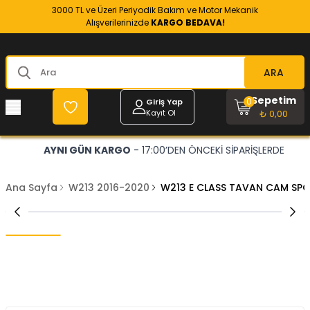
3000 TL ve Üzeri Periyodik Bakım ve Motor Mekanik
Alışverilerinizde
KARGO BEDAVA!
ARA
Sepetim
0
Giriş Yap
Kayıt Ol
₺ 0,00
AYNI GÜN KARGO
- 17:00’DEN ÖNCEKİ SİPARİŞLERDE
Ana Sayfa
W213 2016-2020
W213 E CLASS TAVAN CAM SPOİ