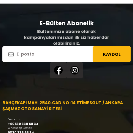
E-Bülten Abonelik
Bültenimize abone olarak
kampanyalarımızdan ilk siz haberdar
olabilirsiniz.
KAYDOL
BAHÇEKAPI MAH. 2540.CAD NO :14 ETİMESGUT / ANKARA
ŞAŞMAZ OTO SANAYİ SİTESİ
Destek Hattı
+90530 338 68 34
Whatsapp Destek
0530 338 68 34