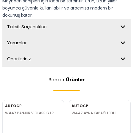
Maybach sahipleri için ideal bir tercihtir. Ürün, uzun yıllar
boyunca güvenle kullanılabilir ve aracınıza modern bir
dokunuş katar.
Taksit Seçenekleri
Yorumlar
Önerileriniz
Benzer
Ürünler
AUTOGP
AUTOGP
W447 PANJUR V CLASS GTR
W447 AYNA KAPAĞI LEDLİ