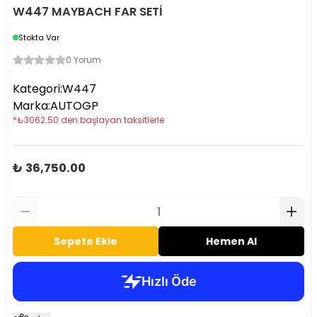
W447 MAYBACH FAR SETİ
Stokta Var
0 Yorum
Kategori
:
W447
Marka
:
AUTOGP
*
₺
3062.50
den başlayan taksitlerle
₺ 36,750.00
Sepete Ekle
Hemen Al