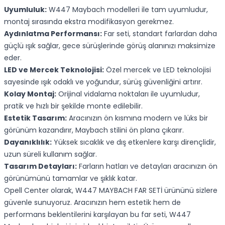
Uyumluluk:
W447 Maybach modelleri ile tam uyumludur,
montaj sırasında ekstra modifikasyon gerekmez.
Aydınlatma Performansı:
Far seti, standart farlardan daha
güçlü ışık sağlar, gece sürüşlerinde görüş alanınızı maksimize
eder.
LED ve Mercek Teknolojisi:
Özel mercek ve LED teknolojisi
sayesinde ışık odaklı ve yoğundur, sürüş güvenliğini artırır.
Kolay Montaj:
Orijinal vidalama noktaları ile uyumludur,
pratik ve hızlı bir şekilde monte edilebilir.
Estetik Tasarım:
Aracınızın ön kısmına modern ve lüks bir
görünüm kazandırır, Maybach stilini ön plana çıkarır.
Dayanıklılık:
Yüksek sıcaklık ve dış etkenlere karşı dirençlidir,
uzun süreli kullanım sağlar.
Tasarım Detayları:
Farların hatları ve detayları aracınızın ön
görünümünü tamamlar ve şıklık katar.
Opell Center olarak, W447 MAYBACH FAR SETİ ürününü sizlere
güvenle sunuyoruz. Aracınızın hem estetik hem de
performans beklentilerini karşılayan bu far seti, W447