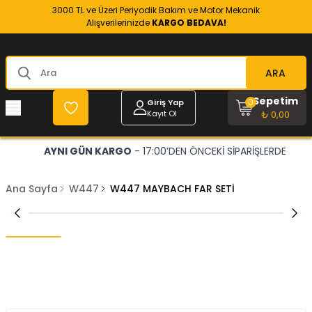
3000 TL ve Üzeri Periyodik Bakım ve Motor Mekanik
Alışverilerinizde
KARGO BEDAVA!
ARA
Sepetim
0
Giriş Yap
Kayıt Ol
₺ 0,00
AYNI GÜN KARGO
- 17:00’DEN ÖNCEKİ SİPARİŞLERDE
Ana Sayfa
W447
W447 MAYBACH FAR SETİ