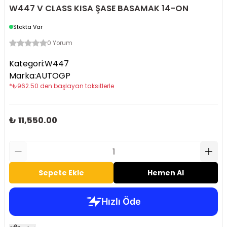
W447 V CLASS KISA ŞASE BASAMAK 14-ON
Stokta Var
0 Yorum
Kategori
:
W447
Marka
:
AUTOGP
*
₺
962.50
den başlayan taksitlerle
₺ 11,550.00
Sepete Ekle
Hemen Al