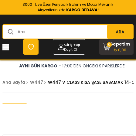
3000 TL ve Üzeri Periyodik Bakım ve Motor Mekanik
Alışverilerinizde
KARGO BEDAVA!
ARA
Sepetim
0
Giriş Yap
Kayıt Ol
₺ 0,00
AYNI GÜN KARGO
- 17:00’DEN ÖNCEKİ SİPARİŞLERDE
Ana Sayfa
W447
W447 V CLASS KISA ŞASE BASAMAK 14-O