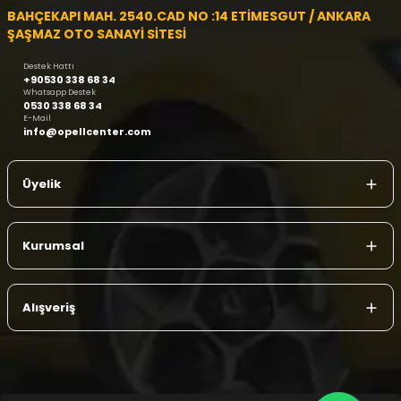
BAHÇEKAPI MAH. 2540.CAD NO :14 ETİMESGUT / ANKARA
ŞAŞMAZ OTO SANAYİ SİTESİ
Destek Hattı
+90530 338 68 34
Whatsapp Destek
0530 338 68 34
E-Mail
info@opellcenter.com
Üyelik
Kurumsal
Alışveriş