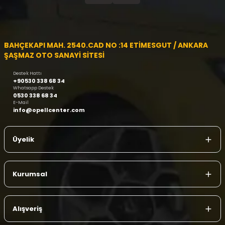
BAHÇEKAPI MAH. 2540.CAD NO :14 ETİMESGUT / ANKARA
ŞAŞMAZ OTO SANAYİ SİTESİ
Destek Hattı
+90530 338 68 34
Whatsapp Destek
0530 338 68 34
E-Mail
info@opellcenter.com
Üyelik
Kurumsal
Alışveriş