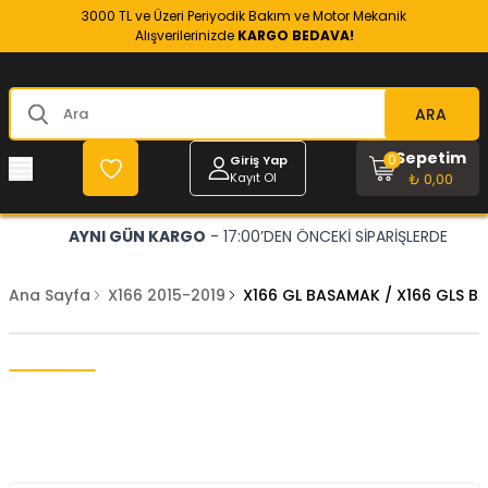
3000 TL ve Üzeri Periyodik Bakım ve Motor Mekanik
Alışverilerinizde
KARGO BEDAVA!
ARA
Sepetim
0
Giriş Yap
Kayıt Ol
₺ 0,00
AYNI GÜN KARGO
- 17:00’DEN ÖNCEKİ SİPARİŞLERDE
Ana Sayfa
X166 2015-2019
X166 GL BASAMAK / X166 GLS B