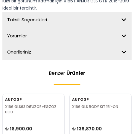
lüks bir görünüm katmak için X166 PANJUR GLS GTR 2016-2019
ideal bir tercihtir.
Taksit Seçenekleri
Yorumlar
Önerileriniz
Benzer
Ürünler
AUTOGP
AUTOGP
X166 GLS63 DİFÜZÖR+EGZOZ
X166 GLS BODY KİT 15'-ON
UCU
₺ 18,900.00
₺ 135,870.00