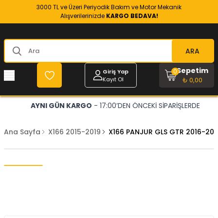
3000 TL ve Üzeri Periyodik Bakım ve Motor Mekanik
Alışverilerinizde
KARGO BEDAVA!
ARA
Sepetim
0
Giriş Yap
Kayıt Ol
₺ 0,00
AYNI GÜN KARGO
- 17:00’DEN ÖNCEKİ SİPARİŞLERDE
Ana Sayfa
X166 2015-2019
X166 PANJUR GLS GTR 2016-201