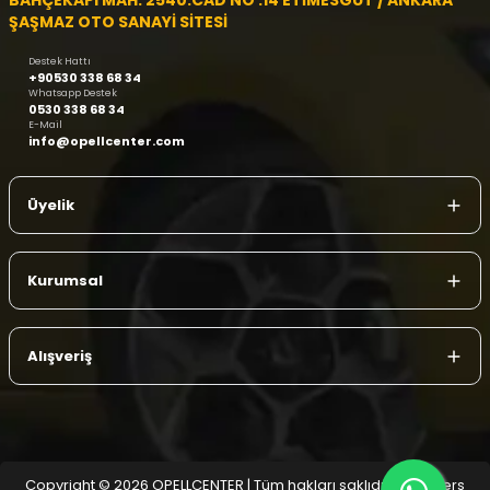
BAHÇEKAPI MAH. 2540.CAD NO :14 ETİMESGUT / ANKARA
ŞAŞMAZ OTO SANAYİ SİTESİ
Destek Hattı
+90530 338 68 34
Whatsapp Destek
0530 338 68 34
E-Mail
info@opellcenter.com
Üyelik
Kurumsal
Alışveriş
Copyright © 2026 OPELLCENTER | Tüm hakları saklıdır.
| Reliefers