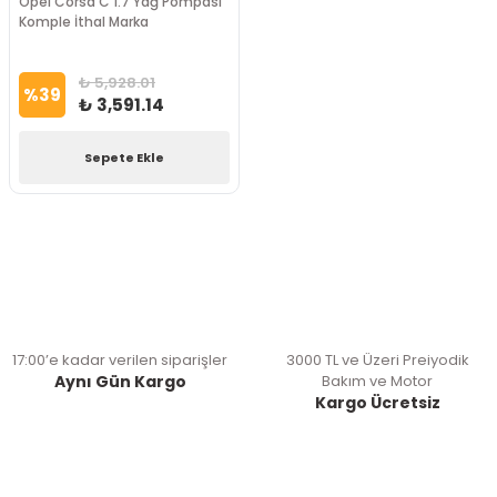
Opel Corsa C 1.7 Yağ Pompası
Komple İthal Marka
₺ 5,928.01
%
39
₺ 3,591.14
Sepete Ekle
17:00’e kadar verilen siparişler
3000 TL ve Üzeri Preiyodik
Aynı Gün Kargo
Bakım ve Motor
Kargo Ücretsiz