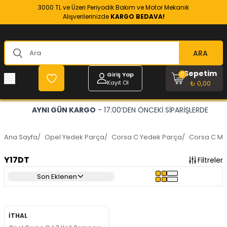
3000 TL ve Üzeri Periyodik Bakım ve Motor Mekanik
Alışverilerinizde
KARGO BEDAVA!
ARA
Sepetim
0
Giriş Yap
Kayıt Ol
₺ 0,00
AYNI GÜN KARGO
- 17:00’DEN ÖNCEKİ SİPARİŞLERDE
Ana Sayfa
/
Opel Yedek Parça
/
Corsa C Yedek Parça
/
Corsa C Mo
Y17DT
Filtreler
Son Eklenen
İTHAL