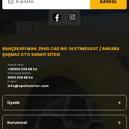
KAYDOL
BAHÇEKAPI MAH. 2540.CAD NO :14 ETİMESGUT / ANKARA
ŞAŞMAZ OTO SANAYİ SİTESİ
Destek Hattı
+90530 338 68 34
Whatsapp Destek
0530 338 68 34
E-Mail
info@opellcenter.com
Üyelik
Kurumsal