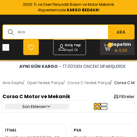
3000 TL ve Üzeri Periyodik Bakım ve Motor Mekanik
Alışverilerinizde
KARGO BEDAVA!
ARA
Sepetim
0
Giriş Yap
Kayıt Ol
₺ 0,00
ERDE
OPEL VE CHEVROLET
- RESMİ YEDEK PARÇACINIZ
Ana Sayfa
/
Opel Yedek Parça
/
Corsa C Yedek Parça
/
Corsa C Mo
Corsa C Motor ve Mekanik
Filtreler
Son Eklenen
İTHAL
PSA