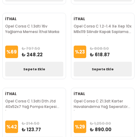
İTHAL
İTHAL
Opel Corsa C 1.3dti 16v
Opel Corsa C 1.2-1.4 Xe Xep 10x
Yağlama Memesi İthal Marka
M8x119 Silindir Kapak Saplama
Takımı İthal Marka
₺ 797.50
₺ 808.50
%
69
%
23
₺ 248.22
₺ 618.87
Sepete Ekle
Sepete Ekle
İTHAL
İTHAL
Opel Corsa C 1.3dti Dth Jtd
Opel Corsa C Z1.3dt Karter
40x52x7 Yağ Pompa Keçesi
Havalandırma Yağ Seperatörü
İthal Marka
İthal Marka
₺ 214.50
₺ 1,250.00
%
42
%
29
₺ 123.77
₺ 890.00