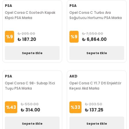
PSA
PSA
Opel Corsa C Ecotech Kapak
Opel Corsa C Turbo Ara
Kli̇psi̇ PSA Marka
Soğutucu Hortumu PSA Marka
₺ 205.00
₺ 7,550.00
%
9
%
9
₺ 187.20
₺ 6,864.00
Sepete Ekle
Sepete Ekle
PSA
AKD
Opel Corsa C 98- Subap İti̇ci
Opel Corsa C Y1.7 Dtl Enjektör
Tuşu PSA Marka
Keçesi Akd Marka
₺ 550.00
₺ 203.50
%
43
%
33
₺ 314.00
₺ 137.25
Sepete Ekle
Sepete Ekle