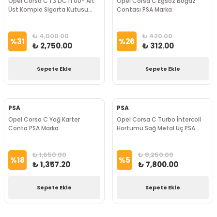
Opel Corsa C 1.3 DCTI 00- Alt
Opel Corsa C Egsoz Boğaz
Üst Komple Sigorta Kutusu
Contası PSA Marka
İthal Marka
₺ 4,000.00
₺ 420.00
%
31
%
26
₺ 2,750.00
₺ 312.00
Sepete Ekle
Sepete Ekle
PSA
PSA
Opel Corsa C Yağ Karter
Opel Corsa C Turbo İntercoll
Conta PSA Marka
Hortumu Sağ Metal Uç PSA
Marka
₺ 1,650.00
₺ 8,250.00
%
18
%
5
₺ 1,357.20
₺ 7,800.00
Sepete Ekle
Sepete Ekle