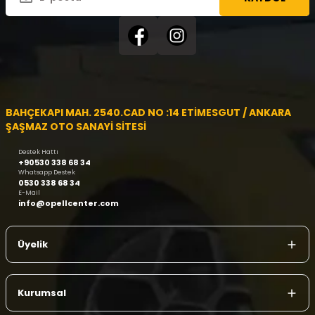
BAHÇEKAPI MAH. 2540.CAD NO :14 ETİMESGUT / ANKARA
ŞAŞMAZ OTO SANAYİ SİTESİ
Destek Hattı
+90530 338 68 34
Whatsapp Destek
0530 338 68 34
E-Mail
info@opellcenter.com
Üyelik
Kurumsal