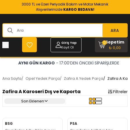
3000 TL ve Üzeri Periyodik Bakım ve Motor Mekanik
Alışverilerinizde
KARGO BEDAVA!
ARA
Sepetim
0
Giriş Yap
Kayıt Ol
₺ 0,00
OPEL VE CHEVROLET
- RESMİ YEDEK PARÇACINIZ
Ana Sayfa
/
Opel Yedek Parça
/
Zafira A Yedek Parça
/
Zafira A Kar
Zafira A Karoseri Dış ve Kaporta
Filtreler
Son Eklenen
BSG
PSA