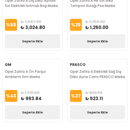
Opel Zafira A Dış Dikiz Aynası
Opel Zafira A HB Sol Arka
Sol Elektrikli Isıtmalı Bsg Marka
Tampon Kızağı Psa Marka
₺ 7,247.30
₺ 1,756.92
%
58
%
29
₺ 3,024.80
₺ 1,250.00
Sepete Ekle
Sepete Ekle
GM
PRASCO
Opel Zafira A Ön Panjur
Opel Zafira A Elektrikli Sağ Dış
Amblemi Gm Marka
Dikiz Ayna Camı PRASCO Marka
₺ 1,731.09
₺ 833.55
%
43
%
37
₺ 993.84
₺ 523.11
Sepete Ekle
Sepete Ekle