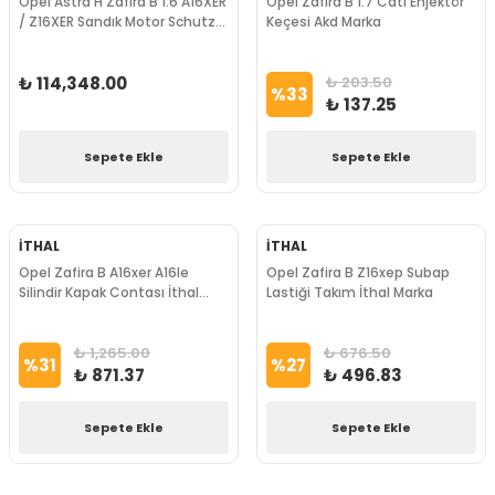
Opel Astra H Zafira B 1.6 A16XER
Opel Zafira B 1.7 Cdtı Enjektör
/ Z16XER Sandık Motor Schutze
Keçesi Akd Marka
Marka
₺ 114,348.00
₺ 203.50
%
33
₺ 137.25
Sepete Ekle
Sepete Ekle
İTHAL
İTHAL
Opel Zafira B A16xer A16le
Opel Zafira B Z16xep Subap
Silindir Kapak Contası İthal
Lastiği Takım İthal Marka
Marka
₺ 1,265.00
₺ 676.50
%
31
%
27
₺ 871.37
₺ 496.83
Sepete Ekle
Sepete Ekle