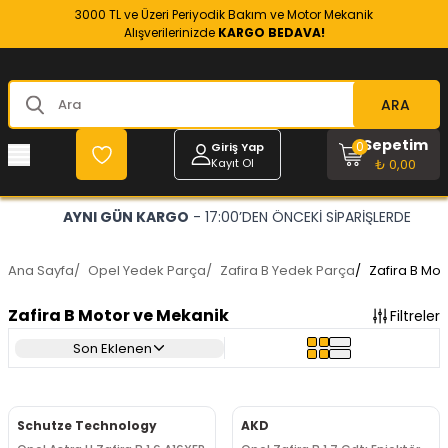
3000 TL ve Üzeri Periyodik Bakım ve Motor Mekanik
Alışverilerinizde
KARGO BEDAVA!
ARA
Sepetim
0
Giriş Yap
Kayıt Ol
₺ 0,00
OPEL VE CHEVROLET
- RESMİ YEDEK PARÇACINIZ
Ana Sayfa
/
Opel Yedek Parça
/
Zafira B Yedek Parça
/
Zafira B Mo
Zafira B Motor ve Mekanik
Filtreler
Son Eklenen
Schutze Technology
AKD