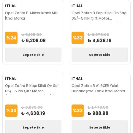
İTHAL
İTHAL
Opel Zafira B A18xer Krank Mili
Opel Zafira B Kapı Kilidi Ön Sağ
İthal Marka
05/- 5 PIN Çift Motor
(Deadlock Kilitlenme İçin) İthal
Marka
₺ 8,195.00
₺ 6,875.00
%
24
%
33
₺ 6,208.08
₺ 4,638.19
Sepete Ekle
Sepete Ekle
İTHAL
İTHAL
Opel Zafira B Kapı Kilidi Ön Sol
Opel Zafira B A1.6XER Yakıt
05/- 5 PIN Çift Motor
Buharlaşma Tankı İthal Marka
(Deadlock Kilitlenme İçin) İthal
Marka
₺ 6,875.00
₺ 1,479.50
%
33
%
33
₺ 4,638.19
₺ 988.98
Sepete Ekle
Sepete Ekle