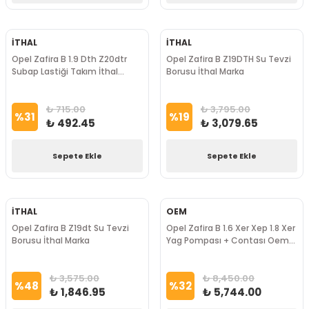
İTHAL
İTHAL
Opel Zafira B 1.9 Dth Z20dtr
Opel Zafira B Z19DTH Su Tevzi
Subap Lastiği Takım İthal
Borusu İthal Marka
Marka
₺ 715.00
₺ 3,795.00
%
31
%
19
₺ 492.45
₺ 3,079.65
Sepete Ekle
Sepete Ekle
İTHAL
OEM
Opel Zafira B Z19dt Su Tevzi
Opel Zafira B 1.6 Xer Xep 1.8 Xer
Borusu İthal Marka
Yag Pompası + Contası Oem
Marka
₺ 3,575.00
₺ 8,450.00
%
48
%
32
₺ 1,846.95
₺ 5,744.00