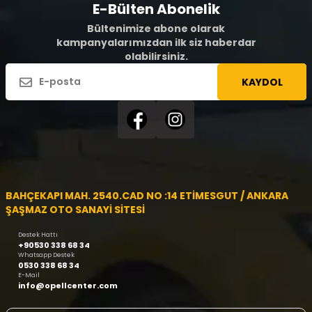
E-Bülten Abonelik
Bültenimize abone olarak
kampanyalarımızdan ilk siz haberdar
olabilirsiniz.
KAYDOL
BAHÇEKAPI MAH. 2540.CAD NO :14 ETİMESGUT / ANKARA
ŞAŞMAZ OTO SANAYİ SİTESİ
Destek Hattı
+90530 338 68 34
Whatsapp Destek
0530 338 68 34
E-Mail
info@opellcenter.com