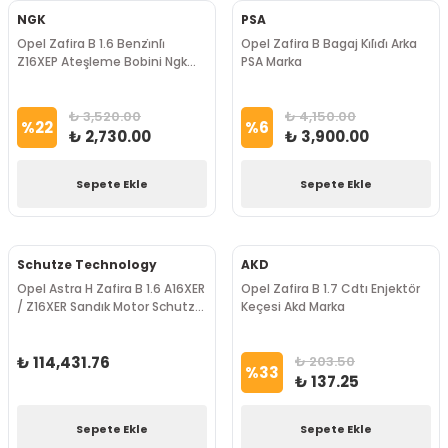
NGK
PSA
Opel Zafira B 1.6 Benzi̇nli̇
Opel Zafira B Bagaj Ki̇li̇di̇ Arka
Z16XEP Ateşleme Bobini Ngk
PSA Marka
Marka
₺ 3,520.00
₺ 4,150.00
%
22
%
6
₺ 2,730.00
₺ 3,900.00
Sepete Ekle
Sepete Ekle
Schutze Technology
AKD
Opel Astra H Zafira B 1.6 A16XER
Opel Zafira B 1.7 Cdtı Enjektör
/ Z16XER Sandık Motor Schutze
Keçesi Akd Marka
Marka
₺ 114,431.76
₺ 203.50
%
33
₺ 137.25
Sepete Ekle
Sepete Ekle