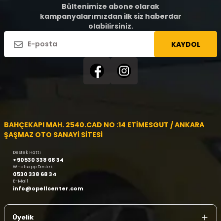
Bültenimize abone olarak
kampanyalarımızdan ilk siz haberdar
olabilirsiniz.
KAYDOL
BAHÇEKAPI MAH. 2540.CAD NO :14 ETİMESGUT / ANKARA
ŞAŞMAZ OTO SANAYİ SİTESİ
Destek Hattı
+90530 338 68 34
Whatsapp Destek
0530 338 68 34
E-Mail
info@opellcenter.com
Üyelik