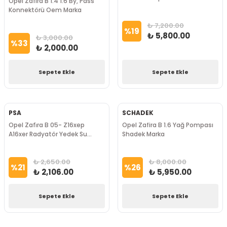
Opel Zafira B 1.4 1.6 By, Pass
Konnektörü Oem Marka
₺ 7,200.00
%
19
₺ 5,800.00
₺ 3,000.00
%
33
₺ 2,000.00
Sepete Ekle
Sepete Ekle
PSA
SCHADEK
Opel Zafi̇ra B 05- Z16xep
Opel Zafira B 1.6 Yağ Pompası
A16xer Radyatör Yedek Su
Shadek Marka
Deposu PSA Marka
₺ 2,650.00
₺ 8,000.00
%
21
%
26
₺ 2,106.00
₺ 5,950.00
Sepete Ekle
Sepete Ekle