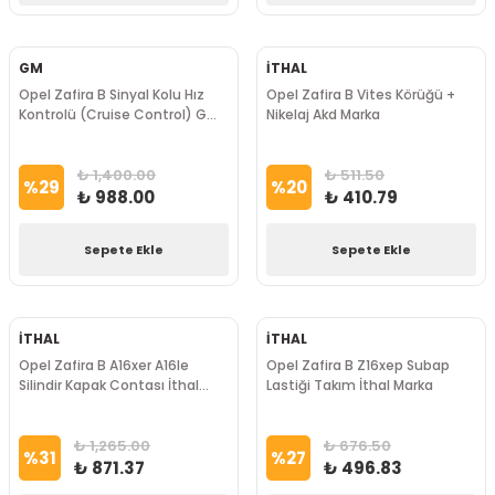
GM
İTHAL
Opel Zafira B Sinyal Kolu Hız
Opel Zafira B Vites Körüğü +
Kontrolü (Cruise Control) Gm
Nikelaj Akd Marka
Marka
₺ 1,400.00
₺ 511.50
%
29
%
20
₺ 988.00
₺ 410.79
Sepete Ekle
Sepete Ekle
İTHAL
İTHAL
Opel Zafira B A16xer A16le
Opel Zafira B Z16xep Subap
Silindir Kapak Contası İthal
Lastiği Takım İthal Marka
Marka
₺ 1,265.00
₺ 676.50
%
31
%
27
₺ 871.37
₺ 496.83