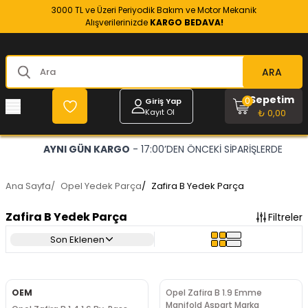
3000 TL ve Üzeri Periyodik Bakım ve Motor Mekanik
Alışverilerinizde
KARGO BEDAVA!
ARA
Sepetim
0
Giriş Yap
Kayıt Ol
₺ 0,00
AYNI GÜN KARGO
- 17:00’DEN ÖNCEKİ SİPARİŞLERDE
Ana Sayfa
/
Opel Yedek Parça
/
Zafira B Yedek Parça
Zafira B Yedek Parça
Filtreler
Son Eklenen
OEM
Opel Zafira B 1.9 Emme
Manifold Aspart Marka