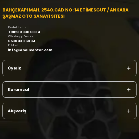
BAHÇEKAPI MAH. 2540.CAD NO :14 ETİMESGUT / ANKARA
ŞAŞMAZ OTO SANAYİ SİTESİ
Destek Hattı
+90530 338 68 34
Whatsapp Destek
0530 338 68 34
E-Mail
info@opellcenter.com
Üyelik
Kurumsal
Alışveriş