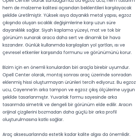
Opell Center olarak sunduğumuz bu egzoz ucu, hem tasarım
hem de malzeme kalitesi açısından beklentileri karşılayacak
şekilde üretilmiştir. Yüksek ısıya dayanıklı metal yapısı, egzoz
çıkışında oluşan sıcaklık değişimlerine karşı uzun süre
dayanıklılık sağlar. Siyah kaplama yüzeyi, mat ve tok bir
görünüm sunarak araca daha sert ve dinamik bir hava
kazandırır. Günlük kullanımda karşılaşılan yol şartları, ısı ve
çevresel etkenler karşısında formunu ve görünümünü korur.
Bizim için en önemli konulardan biri araçla birebir uyumdur.
Opell Center olarak, montaj sonrası araç üzerinde sonradan
eklenmiş hissi oluşturmayan ürünleri tercih ediyoruz. Bu egzoz
ucu, Cayenne’in arka tampon ve egzoz çıkış ölçülerine uygun
şekilde tasarlanmıştır. Yuvarlak formu sayesinde arka
tasarımda simetrik ve dengeli bir görünüm elde edilir. Aracın
orijinal çizgilerini bozmadan daha güçlü bir arka profil
oluşturulmasına katkı sağlar.
Araç aksesuarlarında estetik kadar kalite algısı da önemlidir.