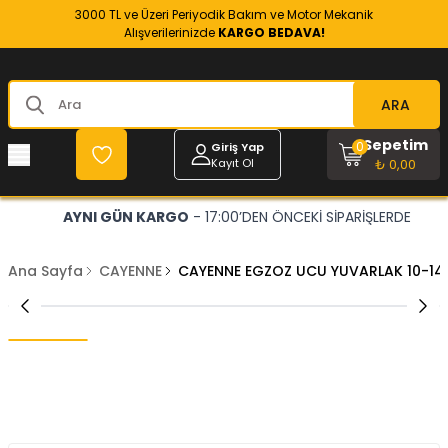
3000 TL ve Üzeri Periyodik Bakım ve Motor Mekanik
Alışverilerinizde
KARGO BEDAVA!
ARA
Sepetim
0
Giriş Yap
Kayıt Ol
₺ 0,00
AYNI GÜN KARGO
- 17:00’DEN ÖNCEKİ SİPARİŞLERDE
Ana Sayfa
CAYENNE
CAYENNE EGZOZ UCU YUVARLAK 10-14 