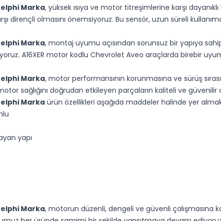
Delphi Marka
, yüksek ısıya ve motor titreşimlerine karşı dayanıklı
rşı dirençli olmasını önemsiyoruz. Bu sensör, uzun süreli kullan
Delphi Marka
, montaj uyumu açısından sorunsuz bir yapıya sahipt
ruyoruz. A16XER motor kodlu Chevrolet Aveo araçlarda birebir uy
Delphi Marka
, motor performansının korunmasına ve sürüş sıras
 motor sağlığını doğrudan etkileyen parçaların kaliteli ve güvenil
Delphi Marka
ürün özellikleri aşağıda maddeler halinde yer almak
mlu
layan yapı
Delphi Marka
, motorun düzenli, dengeli ve güvenli çalışmasına k
duğumuz her üründe samimi bir şekilde yansıtmaya devam ediyoruz