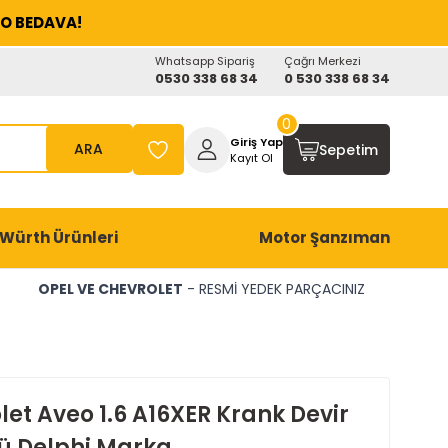
O BEDAVA!
Whatsapp Sipariş
Çağrı Merkezi
0530 338 68 34
0 530 338 68 34
0
Giriş Yap
ARA
Sepetim
Kayıt Ol
Würth Ürünleri
Motor Şanzıman
OPEL VE CHEVROLET
- RESMİ YEDEK PARÇACINIZ
et Aveo 1.6 A16XER Krank Devir
ü Delphi Marka