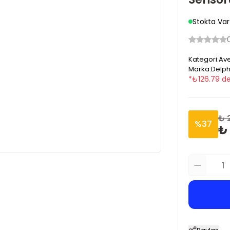
Stokta Var
Kategori
:
Ave
Marka
:
Delph
*
₺
126.79
de
₺ 
%
37
₺ 