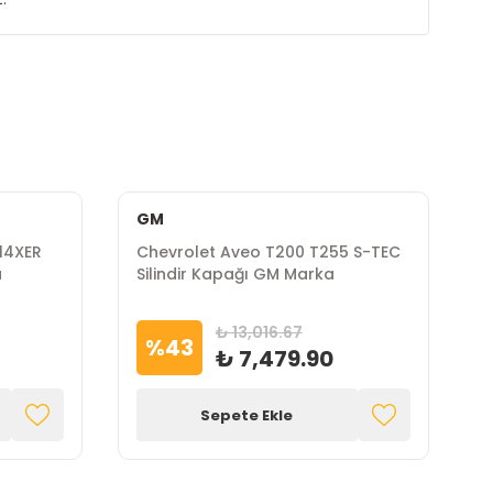
GM
14XER
Chevrolet Aveo T200 T255 S-TEC
C
a
Silindir Kapağı GM Marka
S
₺ 13,016.67
%
43
₺ 7,479.90
Sepete Ekle