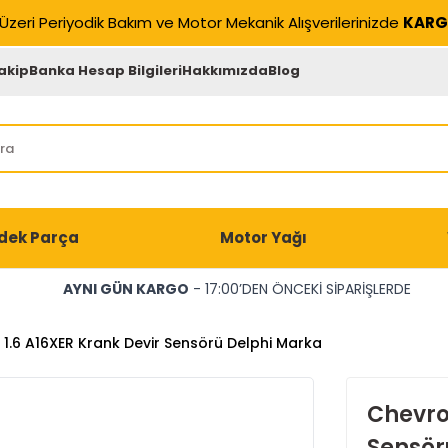
Üzeri Periyodik Bakım ve Motor Mekanik Alışverilerinizde
KARG
akip
Banka Hesap Bilgileri
Hakkımızda
Blog
dek Parça
Motor Yağı
AYNI GÜN KARGO
- 17:00’DEN ÖNCEKİ SİPARİŞLERDE
1.6 A16XER Krank Devir Sensörü Delphi Marka
Chevrol
Sensör