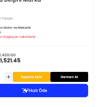
0 Yorum
o Motor ve Mekanik
i
n başlayan taksitlerle
2,420.00
1,521.45
Sepete Ekle
Hemen Al