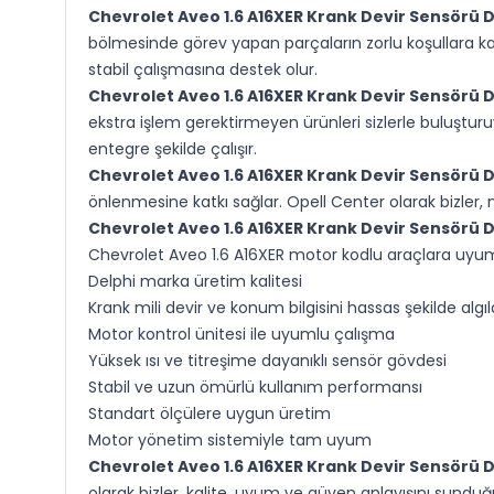
Chevrolet Aveo 1.6 A16XER Krank Devir Sensörü 
bölmesinde görev yapan parçaların zorlu koşullara ka
stabil çalışmasına destek olur.
Chevrolet Aveo 1.6 A16XER Krank Devir Sensörü 
ekstra işlem gerektirmeyen ürünleri sizlerle buluştu
entegre şekilde çalışır.
Chevrolet Aveo 1.6 A16XER Krank Devir Sensörü 
önlenmesine katkı sağlar. Opell Center olarak bizler,
Chevrolet Aveo 1.6 A16XER Krank Devir Sensörü 
Chevrolet Aveo 1.6 A16XER motor kodlu araçlara uyu
Delphi marka üretim kalitesi
Krank mili devir ve konum bilgisini hassas şekilde algı
Motor kontrol ünitesi ile uyumlu çalışma
Yüksek ısı ve titreşime dayanıklı sensör gövdesi
Stabil ve uzun ömürlü kullanım performansı
Standart ölçülere uygun üretim
Motor yönetim sistemiyle tam uyum
Chevrolet Aveo 1.6 A16XER Krank Devir Sensörü 
olarak bizler, kalite, uyum ve güven anlayışını sun