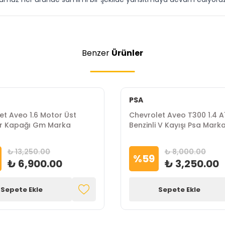
Benzer
Ürünler
PSA
et Aveo 1.6 Motor Üst
Chevrolet Aveo T300 1.4 A
ör Kapağı Gm Marka
Benzinli V Kayışı Psa Mark
₺ 13,250.00
₺ 8,000.00
%
59
₺ 6,900.00
₺ 3,250.00
Sepete Ekle
Sepete Ekle