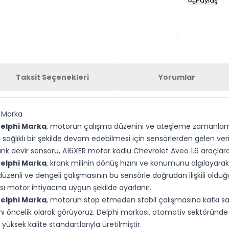
Paylaş
Taksit Seçenekleri
Yorumlar
i Marka
Delphi Marka
, motorun çalışma düzenini ve ateşleme zamanlamas
sağlıklı bir şekilde devam edebilmesi için sensörlerden gelen ver
krank devir sensörü, A16XER motor kodlu Chevrolet Aveo 1.6 araçlar
Delphi Marka
, krank milinin dönüş hızını ve konumunu algılayarak 
 düzenli ve dengeli çalışmasının bu sensörle doğrudan ilişkili oldu
motor ihtiyacına uygun şekilde ayarlanır.
Delphi Marka
, motorun stop etmeden stabil çalışmasına katkı s
nı öncelik olarak görüyoruz. Delphi markası, otomotiv sektöründe s
üksek kalite standartlarıyla üretilmiştir.