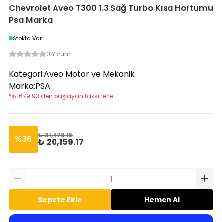
Chevrolet Aveo T300 1.3 Sağ Turbo Kısa Hortumu
Psa Marka
Stokta Var
0 Yorum
Kategori
:
Aveo Motor ve Mekanik
Marka
:
PSA
*
₺
1679.93
den başlayan taksitlerle
₺ 31,478.15
%
36
₺ 20,159.17
Sepete Ekle
Hemen Al