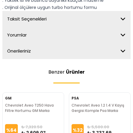
. Yüksek ısı ve basınca dayanıklı kauçuk malzeme
. Orijinal ölçülere uygun turbo hortumu formu
Taksit Seçenekleri
Yorumlar
Önerileriniz
Benzer
Ürünler
GM
PSA
Chevrolet Aveo T250 Hava
Chevrolet Aveo 1.2 1.4 V Kayış
Filtre Hortumu GM Marka
Gergisi Komple Psa Marka
₺ 7,320.50
₺ 5,500.00
%
64
%
32
₺ 2,609.07
₺ 3,737.69