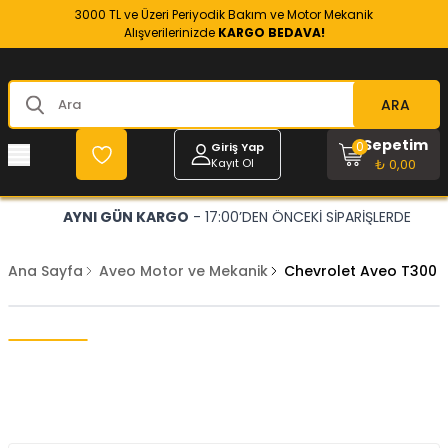
3000 TL ve Üzeri Periyodik Bakım ve Motor Mekanik
Alışverilerinizde
KARGO BEDAVA!
ARA
Sepetim
0
Giriş Yap
Kayıt Ol
₺ 0,00
AYNI GÜN KARGO
- 17:00’DEN ÖNCEKİ SİPARİŞLERDE
Ana Sayfa
Aveo Motor ve Mekanik
Chevrolet Aveo T300 1