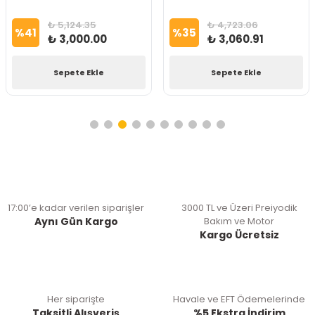
₺ 5,124.35
₺ 4,723.06
%
41
%
35
₺ 3,000.00
₺ 3,060.91
Sepete Ekle
Sepete Ekle
17:00’e kadar verilen siparişler
3000 TL ve Üzeri Preiyodik
Aynı Gün Kargo
Bakım ve Motor
Kargo Ücretsiz
Her siparişte
Havale ve EFT Ödemelerinde
Taksitli Alışveriş
%5 Ekstra İndirim