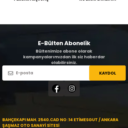
E-Bülten Abonelik
Bültenimize abone olarak
kampanyalarımızdan ilk siz haberdar
olabilirsiniz.
KAYDOL
BAHÇEKAPI MAH. 2540.CAD NO :14 ETİMESGUT / ANKARA
ŞAŞMAZ OTO SANAYİ SİTESİ