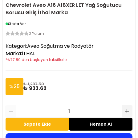
Chevrolet Aveo A16 A18XER LET Yağ Soğutucu
Borusu Giriş İthal Marka
Stokta Var
0 Yorum
Kategori
:
Aveo Soğutma ve Radyatör
Marka
:
İTHAL
*
₺
77.80
den başlayan taksitlerle
₺ 1,237.50
%
25
₺ 933.62
Sepete Ekle
Hemen Al