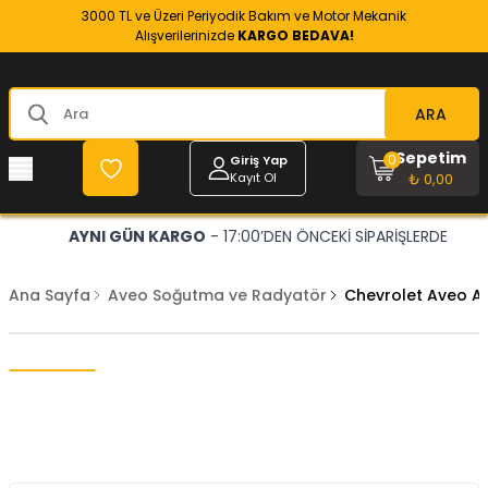
3000 TL ve Üzeri Periyodik Bakım ve Motor Mekanik
Alışverilerinizde
KARGO BEDAVA!
ARA
Sepetim
0
Giriş Yap
Kayıt Ol
₺ 0,00
AYNI GÜN KARGO
- 17:00’DEN ÖNCEKİ SİPARİŞLERDE
Ana Sayfa
Aveo Soğutma ve Radyatör
Chevrolet Aveo A1