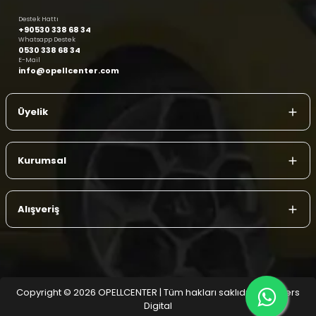
Destek Hattı
+90530 338 68 34
Whatsapp Destek
0530 338 68 34
E-Mail
info@opellcenter.com
Üyelik
Kurumsal
Alışveriş
Copyright © 2026 OPELLCENTER | Tüm hakları saklıdır.
| Reliefers
Digital