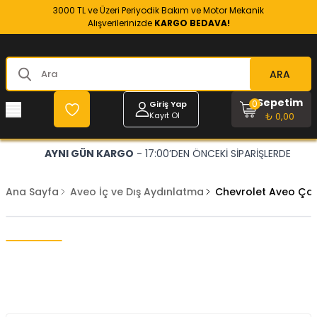
3000 TL ve Üzeri Periyodik Bakım ve Motor Mekanik
Alışverilerinizde
KARGO BEDAVA!
ARA
Sepetim
0
Giriş Yap
Kayıt Ol
₺ 0,00
AYNI GÜN KARGO
- 17:00’DEN ÖNCEKİ SİPARİŞLERDE
Ana Sayfa
Aveo İç ve Dış Aydınlatma
Chevrolet Aveo Çam