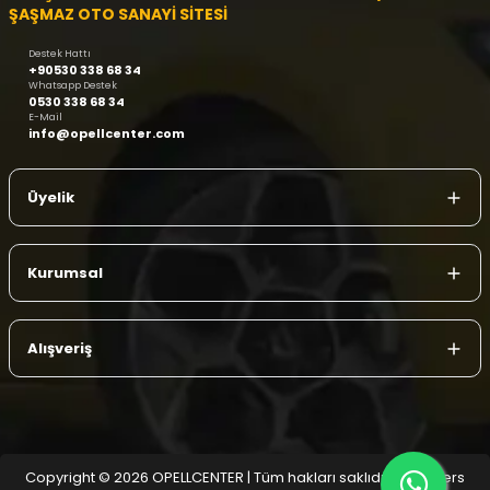
ŞAŞMAZ OTO SANAYİ SİTESİ
Destek Hattı
+90530 338 68 34
Whatsapp Destek
0530 338 68 34
E-Mail
info@opellcenter.com
Üyelik
Kurumsal
Alışveriş
Copyright © 2026 OPELLCENTER | Tüm hakları saklıdır.
| Reliefers