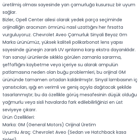
üretilmiş olması sayesinde yan çamurluğa kusursuz bir uyum
sağlar.
Bizler, Opell Center ailesi olarak yedek parça seçiminde
orijinalliğin aracınızın ömrünü nasıl uzattığını her fırsatta
vurguluyoruz. Chevrolet Aveo Çamurluk Sinyali Beyaz Gm
Marka ürünümüz, yüksek kaliteli polikarbonat lens yapısı
sayesinde güneşin zararlı UV ışınlarına karşı ekstra dayanıklıdır.
Yan sanayi ürünlerde sıklıkla görülen zamanla sararma,
şeffaflığını kaybetme veya içeriye su alarak ampulün
patlamasına neden olan buğu problemleri, bu orijinal GM
ürününde tamamen ortadan kaldırılmıştır. Sinyal lambasının iç
yansıtıcıları, ışığı en verimli ve geniş açıyla dağıtacak şekilde
tasarlanmıştır; bu da özellikle görüş mesafesinin düşük olduğu
yağmurlu veya sisli havalarda fark edilebilirliğinizi en üst
seviyeye çıkarır.
Ürün Özellikleri:
Marka: GM (General Motors) Orijinal Üretim
Uyumlu Araç: Chevrolet Aveo (Sedan ve Hatchback kasa
tipleri)