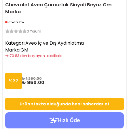
Chevrolet Aveo Çamurluk Sinyali Beyaz Gm
Marka
Stokta Yok
0 Yorum
Kategori
:
Aveo İç ve Dış Aydınlatma
Marka
:
GM
*
₺
70.83
den başlayan taksitlerle
₺ 1,250.00
%
32
₺ 850.00
Ürün stokta olduğunda beni haberdar et