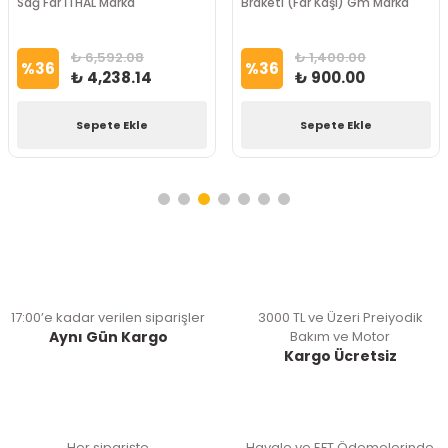
Sağ Far İTHAL Marka
Braketi (Far Kaşı) Gm Marka
₺ 6,592.08
₺ 1,400.00
%
36
%
36
₺ 4,238.14
₺ 900.00
Sepete Ekle
Sepete Ekle
17:00’e kadar verilen siparişler
3000 TL ve Üzeri Preiyodik
Aynı Gün Kargo
Bakım ve Motor
Kargo Ücretsiz
Her siparişte
Havale ve EFT Ödemelerinde