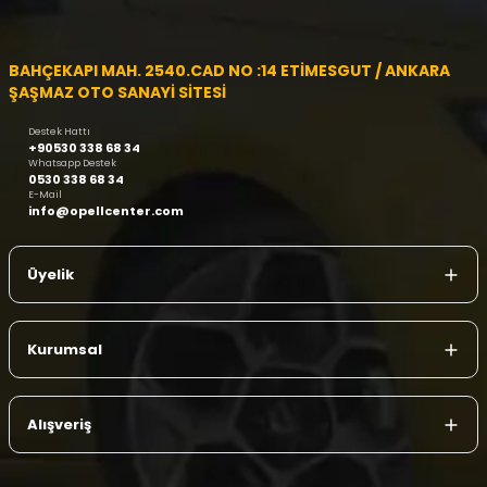
BAHÇEKAPI MAH. 2540.CAD NO :14 ETİMESGUT / ANKARA
ŞAŞMAZ OTO SANAYİ SİTESİ
Destek Hattı
+90530 338 68 34
Whatsapp Destek
0530 338 68 34
E-Mail
info@opellcenter.com
Üyelik
Kurumsal
Alışveriş