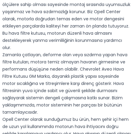
ölçülere sahip olması sayesinde montaj sırasında uyumsuzluk
yaşanmaz ve hava sızdırmazlığı korunur. Biz Opell Center
olarak, motorla doğrudan temas eden ve motor dengesini
etkileyen parçalarda kaliteyi her zaman ön planda tutuyoruz.
Bu hava filtre kutusu, motorun düzenli hava almasını
destekleyerek yanma verimliliğinin korunmasına yardımcı
olur.
Zamanla çatlayan, deforme olan veya sızdırma yapan hava
filtre kutuları, motora temiz olmayan havanın girmesine ve
performans düşüşüne neden olabilir. Chevrolet Aveo Hava
Filtre Kutusu GM Marka, dayanıklı plastik yapısı sayesinde
motor sıcaklığına ve titreşimlere karşı direnç gösterir. Hava
filtresinin yuva içinde sabit ve güvenli şekilde durmasını
sağlayarak sistemin dengeli çalışmasına katkı sunar. Bizim
yaklaşımımızda, motor sisteminin her parçası bir bütünün
tamamlayıcısıdır.
Opell Center olarak sunduğumuz bu ürün, hem şehir içi hem
de uzun yol kullanımında motorun hava ihtiyacını doğru
şekilde karşılamaya yardımcı olur. Hava akışının düzenli olması,