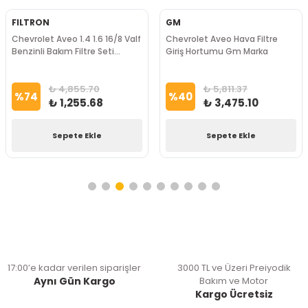
FILTRON
GM
Chevrolet Aveo 1.4 1.6 16/8 Valf
Chevrolet Aveo Hava Filtre
Benzinli Bakım Filtre Seti
Giriş Hortumu Gm Marka
FILTRON Marka
₺ 4,855.70
₺ 5,811.37
%
74
%
40
₺ 1,255.68
₺ 3,475.10
Sepete Ekle
Sepete Ekle
17:00’e kadar verilen siparişler
3000 TL ve Üzeri Preiyodik
Aynı Gün Kargo
Bakım ve Motor
Kargo Ücretsiz