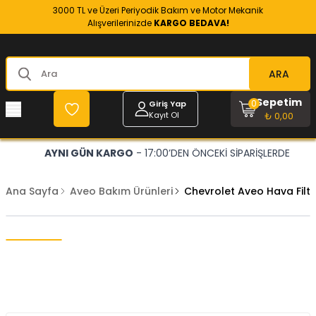
3000 TL ve Üzeri Periyodik Bakım ve Motor Mekanik
Alışverilerinizde
KARGO BEDAVA!
ARA
Sepetim
0
Giriş Yap
Kayıt Ol
₺ 0,00
AYNI GÜN KARGO
- 17:00’DEN ÖNCEKİ SİPARİŞLERDE
Ana Sayfa
Aveo Bakım Ürünleri
Chevrolet Aveo Hava Filt