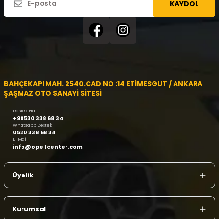
KAYDOL
BAHÇEKAPI MAH. 2540.CAD NO :14 ETİMESGUT / ANKARA
ŞAŞMAZ OTO SANAYİ SİTESİ
Destek Hattı
+90530 338 68 34
Whatsapp Destek
0530 338 68 34
E-Mail
info@opellcenter.com
Üyelik
Kurumsal