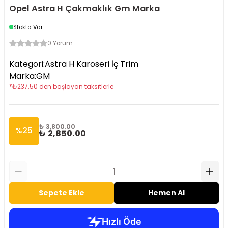
Opel Astra H Çakmaklık Gm Marka
Stokta Var
0 Yorum
Kategori
:
Astra H Karoseri İç Trim
Marka
:
GM
*
₺
237.50
den başlayan taksitlerle
₺ 3,800.00
%
25
₺ 2,850.00
Sepete Ekle
Hemen Al