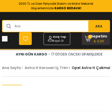
3000 TL ve Üzeri Periyodik Bakım ve Motor Mekanik
Alışverilerinizde
KARGO BEDAVA!
ARA
Sepetim
0
Giriş Yap
Kayıt Ol
₺ 0,00
AYNI GÜN KARGO
- 17:00’DEN ÖNCEKİ SİPARİŞLERDE
Ana Sayfa
Astra H Karoseri İç Trim
Opel Astra H Çakmak