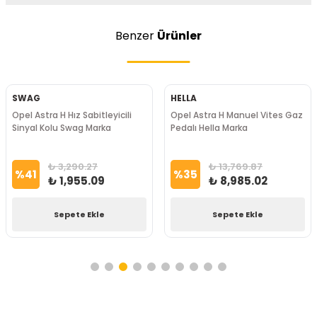
Benzer
Ürünler
SWAG
HELLA
Opel Astra H Hız Sabitleyicili
Opel Astra H Manuel Vites Gaz
Sinyal Kolu Swag Marka
Pedalı Hella Marka
₺ 3,290.27
₺ 13,769.87
%
41
%
35
₺ 1,955.09
₺ 8,985.02
Sepete Ekle
Sepete Ekle