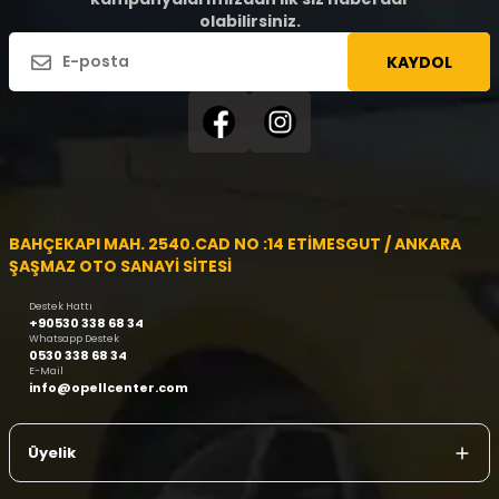
olabilirsiniz.
KAYDOL
BAHÇEKAPI MAH. 2540.CAD NO :14 ETİMESGUT / ANKARA
ŞAŞMAZ OTO SANAYİ SİTESİ
Destek Hattı
+90530 338 68 34
Whatsapp Destek
0530 338 68 34
E-Mail
info@opellcenter.com
Üyelik