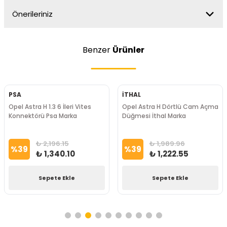
Önerileriniz
Benzer
Ürünler
PSA
İTHAL
Opel Astra H 1.3 6 İleri Vites
Opel Astra H Dörtlü Cam Açma
Konnektörü Psa Marka
Düğmesi İthal Marka
₺ 2,196.15
₺ 1,989.96
%
39
%
39
₺ 1,340.10
₺ 1,222.55
Sepete Ekle
Sepete Ekle