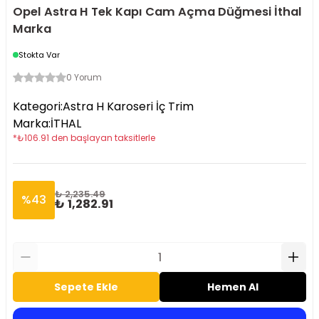
Opel Astra H Tek Kapı Cam Açma Düğmesi İthal
Marka
Stokta Var
0 Yorum
Kategori
:
Astra H Karoseri İç Trim
Marka
:
İTHAL
*
₺
106.91
den başlayan taksitlerle
₺ 2,235.49
%
43
₺ 1,282.91
Sepete Ekle
Hemen Al