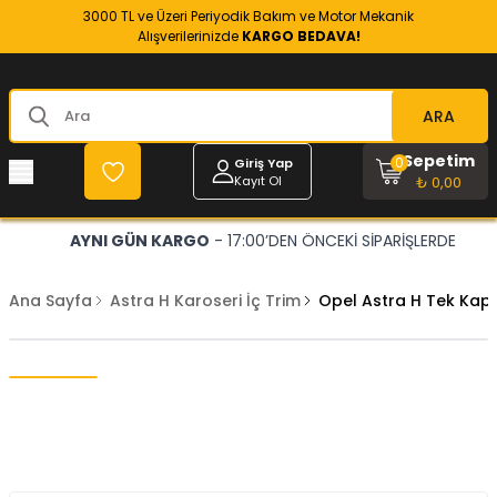
3000 TL ve Üzeri Periyodik Bakım ve Motor Mekanik
Alışverilerinizde
KARGO BEDAVA!
ARA
Sepetim
0
Giriş Yap
Kayıt Ol
₺ 0,00
AYNI GÜN KARGO
- 17:00’DEN ÖNCEKİ SİPARİŞLERDE
Ana Sayfa
Astra H Karoseri İç Trim
Opel Astra H Tek Kap