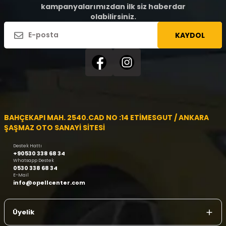
kampanyalarımızdan ilk siz haberdar
olabilirsiniz.
KAYDOL
BAHÇEKAPI MAH. 2540.CAD NO :14 ETİMESGUT / ANKARA
ŞAŞMAZ OTO SANAYİ SİTESİ
Destek Hattı
+90530 338 68 34
Whatsapp Destek
0530 338 68 34
E-Mail
info@opellcenter.com
Üyelik