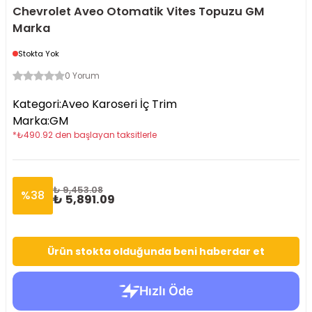
Chevrolet Aveo Otomatik Vites Topuzu GM
Marka
Stokta Yok
0 Yorum
Kategori
:
Aveo Karoseri İç Trim
Marka
:
GM
*
₺
490.92
den başlayan taksitlerle
₺ 9,453.08
%
38
₺ 5,891.09
Ürün stokta olduğunda beni haberdar et