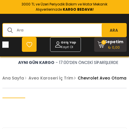
3000 TL ve Üzeri Periyodik Bakım ve Motor Mekanik
Alışverilerinizde
KARGO BEDAVA!
ARA
Sepetim
0
Giriş Yap
Kayıt Ol
₺ 0,00
AYNI GÜN KARGO
- 17:00’DEN ÖNCEKİ SİPARİŞLERDE
Ana Sayfa
Aveo Karoseri İç Trim
Chevrolet Aveo Otomati