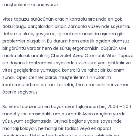
müşterilerimize öneriyoruz.
Vites topuzu, sürücünün aracın kontrolü sırasında en çok
dokunduğu parçalardan biridir. Zamanla yüzeyinde soyulma,
deforme olma, gevşeme, iç mekanizmasında aşınma gibi
problemler oluşabilir. Bu durum hem estetik açıdan olumsuz
bir görüntü yaratır hem de sürüş ergonomisini düşürür. GM
marka olarak üretilmiş Chevrolet Aveo Otomatik Vites Topuzu
ise dayanıklı malzemesi sayesinde uzun süre yeni gibi kalır ve
vites geçişlerinde yumuşak, kontrollü ve rahat bir kullanım
sunar. Opell Center olarak müşterilerimizin kullanım
konforunu artıran bu tarz kaliteli iç trim ürünlerini her zaman
özenle seçiyoruz.
Bu vites topuzunun en büyük avantajlarından biri, 2006 – 2011
model yılları arasındaki tüm otomatik Aveo araçlara yüzde
yüz uyum sağlamasıdır. Orijinal bağlantı yapısı sayesinde
montajı kolaydır, herhangi bir tadilat veya ek aparat
gerektirmez. Ustalar tarafından kısa sürede takılabilir ve