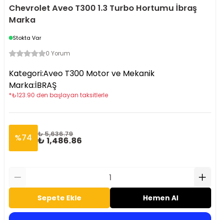
Chevrolet Aveo T300 1.3 Turbo Hortumu İbraş
Marka
Stokta Var
0 Yorum
Kategori
:
Aveo T300 Motor ve Mekanik
Marka
:
İBRAŞ
*
₺
123.90
den başlayan taksitlerle
₺ 5,636.79
%
74
₺ 1,486.86
Sepete Ekle
Hemen Al