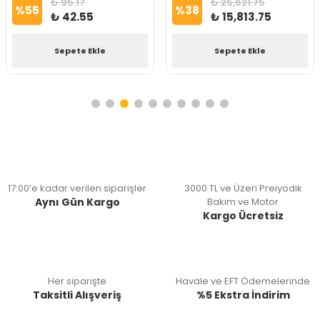
₺ 95.17
₺ 25,621.75
%
55
%
38
₺ 42.55
₺ 15,813.75
Sepete Ekle
Sepete Ekle
17:00’e kadar verilen siparişler
3000 TL ve Üzeri Preiyodik
Aynı Gün Kargo
Bakım ve Motor
Kargo Ücretsiz
Her siparişte
Havale ve EFT Ödemelerinde
Taksitli Alışveriş
%5 Ekstra İndirim