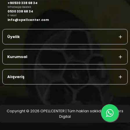
+90530 338 68 34
Whatsapp Destek
0530 338 68 34
E-Mail
info@opellcenter.com
Üyelik
Kurumsal
Alışveriş
Copyright © 2026 OPELLCENTER | Tüm hakları saklıdır.
| Reliefers
Digital