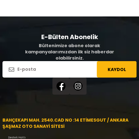
E-Bülten Abonelik
Bültenimize abone olarak
kampanyalarımızdan ilk siz haberdar
olabilirsiniz.
KAYDOL
BAHÇEKAPI MAH. 2540.CAD NO :14 ETİMESGUT / ANKARA
ŞAŞMAZ OTO SANAYİ SİTESİ
Destek Hattı