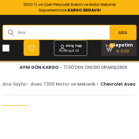
3000 TL ve Üzeri Periyodik Bakım ve Motor Mekanik
Alışverilerinizde
KARGO BEDAVA!
ARA
Sepetim
0
Giriş Yap
Kayıt Ol
₺ 0,00
AYNI GÜN KARGO
- 17:00’DEN ÖNCEKİ SİPARİŞLERDE
Ana Sayfa
Aveo T300 Motor ve Mekanik
Chevrolet Aveo 