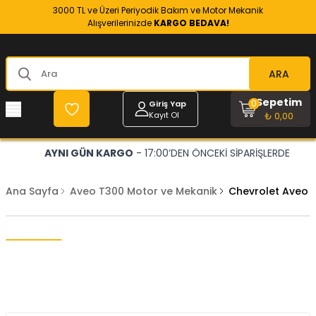
3000 TL ve Üzeri Periyodik Bakım ve Motor Mekanik
Alışverilerinizde
KARGO BEDAVA!
ARA
Sepetim
0
Giriş Yap
Kayıt Ol
₺ 0,00
AYNI GÜN KARGO
- 17:00’DEN ÖNCEKİ SİPARİŞLERDE
Ana Sayfa
Aveo T300 Motor ve Mekanik
Chevrolet Aveo T