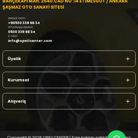
BAHÇEKAPI MAH. 2540.CAD NO :14 ETİMESGUT / ANKARA
ŞAŞMAZ OTO SANAYİ SİTESİ
Destek Hattı
+90530 338 68 34
Whatsapp Destek
0530 338 68 34
E-Mail
info@opellcenter.com
Üyelik
Kurumsal
Alışveriş
Copyright © 2026 OPELLCENTER | Tüm hakları saklıdır.
| Reliefers