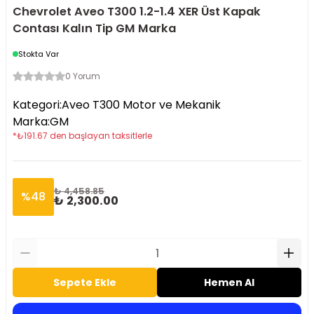
Chevrolet Aveo T300 1.2-1.4 XER Üst Kapak
Contası Kalın Tip GM Marka
Stokta Var
0 Yorum
Kategori
:
Aveo T300 Motor ve Mekanik
Marka
:
GM
*
₺
191.67
den başlayan taksitlerle
₺ 4,458.85
%
48
₺ 2,300.00
Sepete Ekle
Hemen Al