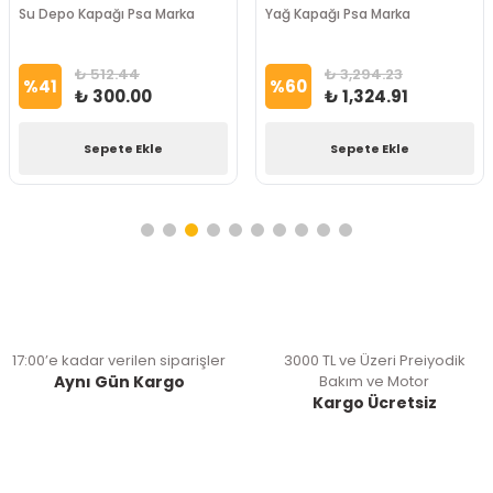
Su Depo Kapağı Psa Marka
Yağ Kapağı Psa Marka
₺ 512.44
₺ 3,294.23
%
41
%
60
₺ 300.00
₺ 1,324.91
Sepete Ekle
Sepete Ekle
17:00’e kadar verilen siparişler
3000 TL ve Üzeri Preiyodik
Aynı Gün Kargo
Bakım ve Motor
Kargo Ücretsiz