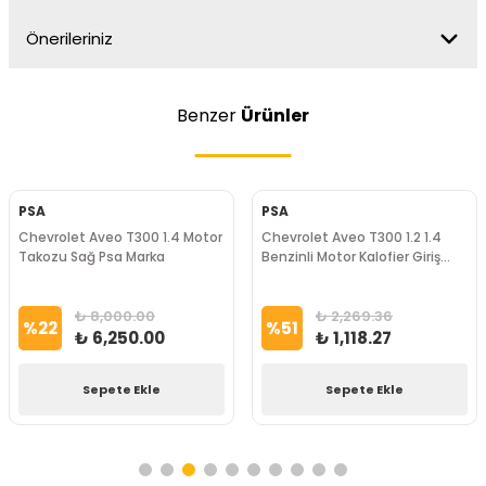
Önerileriniz
Benzer
Ürünler
PSA
PSA
Chevrolet Aveo T300 1.4 Motor
Chevrolet Aveo T300 1.2 1.4
Takozu Sağ Psa Marka
Benzinli Motor Kalofier Giriş
Hortumu Psa Marka
₺ 8,000.00
₺ 2,269.36
%
22
%
51
₺ 6,250.00
₺ 1,118.27
Sepete Ekle
Sepete Ekle