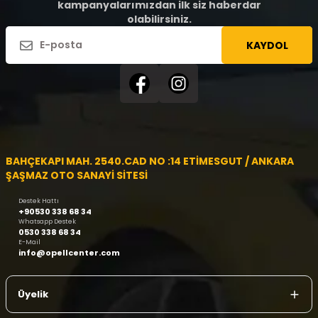
kampanyalarımızdan ilk siz haberdar
olabilirsiniz.
KAYDOL
BAHÇEKAPI MAH. 2540.CAD NO :14 ETİMESGUT / ANKARA
ŞAŞMAZ OTO SANAYİ SİTESİ
Destek Hattı
+90530 338 68 34
Whatsapp Destek
0530 338 68 34
E-Mail
info@opellcenter.com
Üyelik