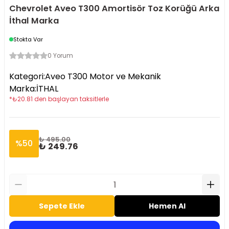
Chevrolet Aveo T300 Amortisör Toz Korüğü Arka
İthal Marka
Stokta Var
0 Yorum
Kategori
:
Aveo T300 Motor ve Mekanik
Marka
:
İTHAL
*
₺
20.81
den başlayan taksitlerle
₺ 495.00
%
50
₺ 249.76
Sepete Ekle
Hemen Al