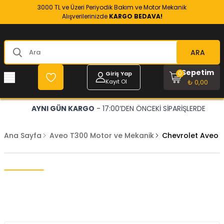
3000 TL ve Üzeri Periyodik Bakım ve Motor Mekanik
Alışverilerinizde
KARGO BEDAVA!
ARA
Sepetim
0
Giriş Yap
Kayıt Ol
₺ 0,00
AYNI GÜN KARGO
- 17:00’DEN ÖNCEKİ SİPARİŞLERDE
Ana Sayfa
Aveo T300 Motor ve Mekanik
Chevrolet Aveo T