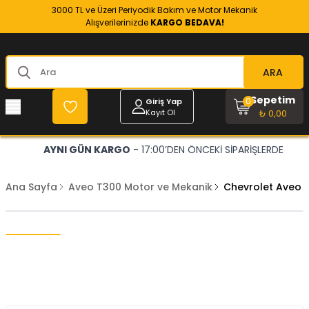
3000 TL ve Üzeri Periyodik Bakım ve Motor Mekanik
Alışverilerinizde
KARGO BEDAVA!
ARA
Sepetim
0
Giriş Yap
Kayıt Ol
₺ 0,00
AYNI GÜN KARGO
- 17:00’DEN ÖNCEKİ SİPARİŞLERDE
Ana Sayfa
Aveo T300 Motor ve Mekanik
Chevrolet Aveo