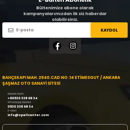
Bültenimize abone olarak
kampanyalarımızdan ilk siz haberdar
olabilirsiniz.
KAYDOL
BAHÇEKAPI MAH. 2540.CAD NO :14 ETİMESGUT / ANKARA
ŞAŞMAZ OTO SANAYİ SİTESİ
Destek Hattı
+90530 338 68 34
Whatsapp Destek
0530 338 68 34
E-Mail
info@opellcenter.com