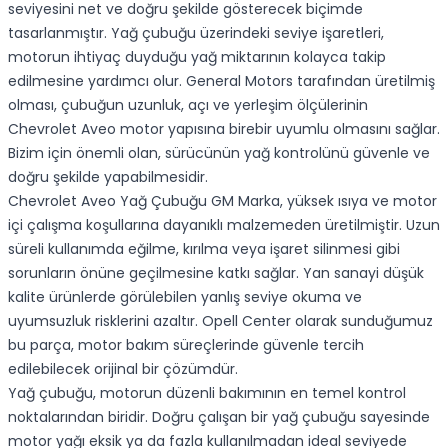
seviyesini net ve doğru şekilde gösterecek biçimde
tasarlanmıştır. Yağ çubuğu üzerindeki seviye işaretleri,
motorun ihtiyaç duyduğu yağ miktarının kolayca takip
edilmesine yardımcı olur. General Motors tarafından üretilmiş
olması, çubuğun uzunluk, açı ve yerleşim ölçülerinin
Chevrolet Aveo motor yapısına birebir uyumlu olmasını sağlar.
Bizim için önemli olan, sürücünün yağ kontrolünü güvenle ve
doğru şekilde yapabilmesidir.
Chevrolet Aveo Yağ Çubuğu GM Marka, yüksek ısıya ve motor
içi çalışma koşullarına dayanıklı malzemeden üretilmiştir. Uzun
süreli kullanımda eğilme, kırılma veya işaret silinmesi gibi
sorunların önüne geçilmesine katkı sağlar. Yan sanayi düşük
kalite ürünlerde görülebilen yanlış seviye okuma ve
uyumsuzluk risklerini azaltır. Opell Center olarak sunduğumuz
bu parça, motor bakım süreçlerinde güvenle tercih
edilebilecek orijinal bir çözümdür.
Yağ çubuğu, motorun düzenli bakımının en temel kontrol
noktalarından biridir. Doğru çalışan bir yağ çubuğu sayesinde
motor yağı eksik ya da fazla kullanılmadan ideal seviyede