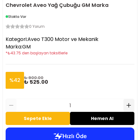
Chevrolet Aveo Yağ Çubuğu GM Marka
Stokta Var
0 Yorum
Kategori
:
Aveo T300 Motor ve Mekanik
Marka
:
GM
*
₺
43.75
den başlayan taksitlerle
₺ 900.00
%
42
₺ 525.00
Sepete Ekle
Hemen Al