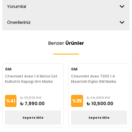
Yorumlar
Önerileriniz
Benzer
Ürünler
GM
GM
Chevrolet Aveo 1.4 Motor Üst
Chevrolet Aveo T300 1.4
Külbütör Kapagi Gm Marka
Eksantrik Dişlisi GM Marka
₺ 13,612.50
₺ 14,000.00
%
41
%
25
₺ 7,990.00
₺ 10,500.00
Sepete Ekle
Sepete Ekle