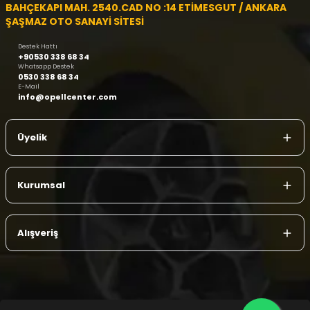
BAHÇEKAPI MAH. 2540.CAD NO :14 ETİMESGUT / ANKARA
ŞAŞMAZ OTO SANAYİ SİTESİ
Destek Hattı
+90530 338 68 34
Whatsapp Destek
0530 338 68 34
E-Mail
info@opellcenter.com
Üyelik
Kurumsal
Alışveriş