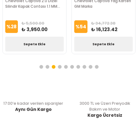
Chevrolet Captiva 2.0 Dizel
Chevrolet Captiva Yağ Karteri
Silindir Kapak Contası 1.1 MM
GM Marka
GM Marka
₺ 5,500.00
₺ 34,772.38
%
28
%
54
₺ 3,950.00
₺ 16,123.42
Sepete Ekle
Sepete Ekle
17:00’e kadar verilen siparişler
3000 TL ve Üzeri Preiyodik
Aynı Gün Kargo
Bakım ve Motor
Kargo Ücretsiz