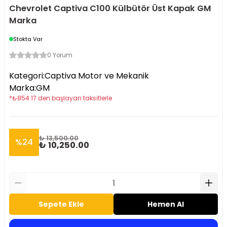
Chevrolet Captiva C100 Külbütör Üst Kapak GM
Marka
Stokta Var
0 Yorum
Kategori
:
Captiva Motor ve Mekanik
Marka
:
GM
*
₺
854.17
den başlayan taksitlerle
₺ 13,500.00
%
24
₺ 10,250.00
Sepete Ekle
Hemen Al