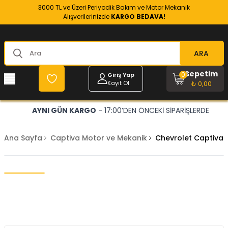
3000 TL ve Üzeri Periyodik Bakım ve Motor Mekanik
Alışverilerinizde
KARGO BEDAVA!
ARA
Sepetim
0
Giriş Yap
Kayıt Ol
₺ 0,00
AYNI GÜN KARGO
- 17:00’DEN ÖNCEKİ SİPARİŞLERDE
Ana Sayfa
Captiva Motor ve Mekanik
Chevrolet Captiva 