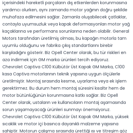
içerisindeki hareketli parçaların dış etkenlerden korunmasına
yardımcı olurken, aynı zamanda motor yağının doğru şekilde
muhafaza edilmesini sağlar. Zamanla oluşabilecek çatlaklar,
contayla uyumsuzluk veya kapak deformasyonları motor yağ
kaçaklarına ve performans sorunlarına neden olabilir. General
Motors tarafından üretilmiş olması, bu kapağın motorla tam
uyumlu olduğunu ve fabrika çıkış standartlarını birebir
karşıladığını gösterir. Biz Opell Center olarak, bu tür riskleri en
aza indirmek için GM marka ürünleri tercih ediyoruz.
Chevrolet Captiva C100 Külbütör Üst Kapak GM Marka, C100
kasa Captiva motorlarının teknik yapısına uygun ölçülerle
üretilmiştir. Montaj sırasında kesme, uyarlama veya ek işlem
gerektirmez. Bu durum hem montaj süresini kısaltır hem de
motor bütünlüğünün korunmasına katkı sağlar. Biz Opell
Center olarak, ustaların ve kullanıcıların montaj aşamasında
sorun yaşamayacağı ürünleri sunmayı önemsiyoruz.
Chevrolet Captiva C100 Külbütör Üst Kapak GM Marka, yüksek
sıcaklık ve motor içi basınca dayanıklı malzeme yapısına
sahiptir. Motorun çalışma sırasında ürettiği ısı ve titreşim göz