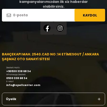
kampanyalarımızdan ilk siz haberdar
olabilirsiniz.
KAYDOL
BAHÇEKAPI MAH. 2540.CAD NO :14 ETİMESGUT / ANKARA
ŞAŞMAZ OTO SANAYİ SİTESİ
Destek Hattı
+90530 338 68 34
Whatsapp Destek
0530 338 68 34
E-Mail
info@opellcenter.com
Üyelik