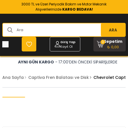
3000 TL ve Üzeri Periyodik Bakım ve Motor Mekanik
Alışverilerinizde
KARGO BEDAVA!
ARA
Sepetim
0
Giriş Yap
Kayıt Ol
₺ 0,00
AYNI GÜN KARGO
- 17:00’DEN ÖNCEKİ SİPARİŞLERDE
Ana Sayfa
Captiva Fren Balatası ve Disk
Chevrolet Capti