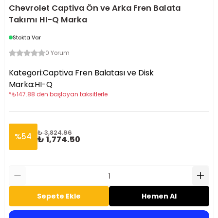
Chevrolet Captiva Ön ve Arka Fren Balata
Takımı HI-Q Marka
Stokta Var
0 Yorum
Kategori
:
Captiva Fren Balatası ve Disk
Marka
:
HI-Q
*
₺
147.88
den başlayan taksitlerle
₺ 3,824.96
%
54
₺ 1,774.50
Sepete Ekle
Hemen Al