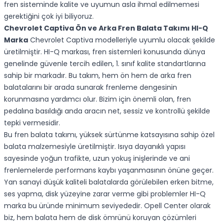
fren sisteminde kalite ve uyumun asla ihmal edilmemesi
gerektiğini çok iyi biliyoruz.
Chevrolet Captiva Ön ve Arka Fren Balata Takımı HI-Q
Marka
Chevrolet Captiva modelleriyle uyumlu olacak şekilde
üretilmiştir. HI-Q markası, fren sistemleri konusunda dünya
genelinde güvenle tercih edilen, 1. sınıf kalite standartlarına
sahip bir markadır. Bu takım, hem ön hem de arka fren
balatalarını bir arada sunarak frenleme dengesinin
korunmasına yardımcı olur. Bizim için önemli olan, fren
pedalına basıldığı anda aracın net, sessiz ve kontrollü şekilde
tepki vermesidir.
Bu fren balata takımı, yüksek sürtünme katsayısına sahip özel
balata malzemesiyle üretilmiştir. Isıya dayanıklı yapısı
sayesinde yoğun trafikte, uzun yokuş inişlerinde ve ani
frenlemelerde performans kaybı yaşanmasının önüne geçer.
Yan sanayi düşük kaliteli balatalarda görülebilen erken bitme,
ses yapma, disk yüzeyine zarar verme gibi problemler HI-Q
marka bu üründe minimum seviyededir. Opell Center olarak
biz, hem balata hem de disk ömrünü koruyan çözümleri