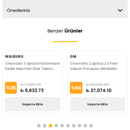
Önerileriniz
Benzer
Ürünler
WALBURG
GM
Chevrolet Captiva Performans
Chevrolet Captiva 2.0 Fren
Delikli Arka Fren Disk Takımı
Vakum Pompası GM Marka
WALBURG Marka
₺ 7,909.76
₺ 58,233.95
%
29
%
54
₺ 5,622.73
₺ 27,074.10
Sepete Ekle
Sepete Ekle