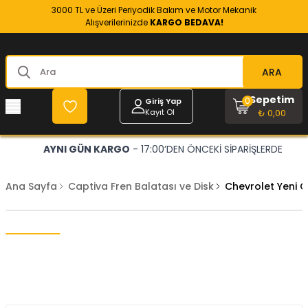
3000 TL ve Üzeri Periyodik Bakım ve Motor Mekanik
Alışverilerinizde
KARGO BEDAVA!
ARA
Sepetim
0
Giriş Yap
Kayıt Ol
₺ 0,00
AYNI GÜN KARGO
- 17:00’DEN ÖNCEKİ SİPARİŞLERDE
Ana Sayfa
Captiva Fren Balatası ve Disk
Chevrolet Yeni 