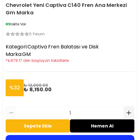
Chevrolet Yeni Captiva C140 Fren Ana Merkezi
Gm Marka
Stokta Var
0 Yorum
Kategori
:
Captiva Fren Balatası ve Disk
Marka
:
GM
*
₺
679.17
den başlayan taksitlerle
₺ 12,000.00
%
32
₺ 8,150.00
Sepete Ekle
Hemen Al