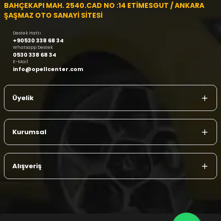
BAHÇEKAPI MAH. 2540.CAD NO :14 ETİMESGUT / ANKARA
ŞAŞMAZ OTO SANAYİ SİTESİ
Destek Hattı
+90530 338 68 34
Whatsapp Destek
0530 338 68 34
E-Mail
info@opellcenter.com
Üyelik
Kurumsal
Alışveriş