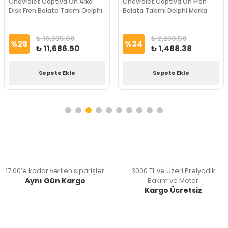
Chevrolet Captiva Ön Arka
Chevrolet Captiva Ön Fren
Disk Fren Balata Takımı Delphı
Balata Takımı Delphi Marka
₺ 16,335.00
₺ 2,238.50
%
28
%
34
₺ 11,686.50
₺ 1,488.38
Sepete Ekle
Sepete Ekle
17:00’e kadar verilen siparişler
3000 TL ve Üzeri Preiyodik
Aynı Gün Kargo
Bakım ve Motor
Kargo Ücretsiz