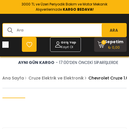
3000 TL ve Üzeri Periyodik Bakım ve Motor Mekanik
Alışverilerinizde
KARGO BEDAVA!
ARA
Sepetim
0
Giriş Yap
Kayıt Ol
₺ 0,00
AYNI GÜN KARGO
- 17:00’DEN ÖNCEKİ SİPARİŞLERDE
Ana Sayfa
Cruze Elektrik ve Elektronik
Chevrolet Cruze 1.