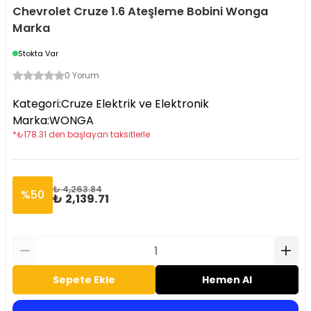
Chevrolet Cruze 1.6 Ateşleme Bobini Wonga
Marka
Stokta Var
0 Yorum
Kategori
:
Cruze Elektrik ve Elektronik
Marka
:
WONGA
*
₺
178.31
den başlayan taksitlerle
₺ 4,263.84
%
50
₺ 2,139.71
Sepete Ekle
Hemen Al