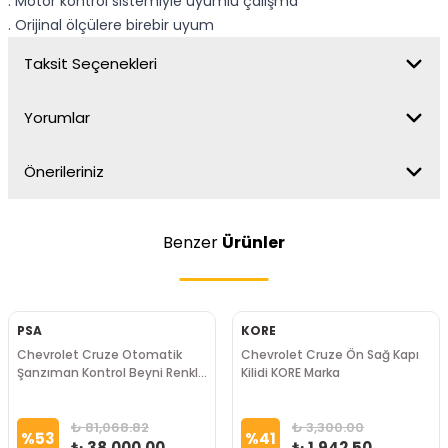
. Motor kontrol sistemiyle uyumlu çalışma
. Orijinal ölçülere birebir uyum
Taksit Seçenekleri
Yorumlar
Önerileriniz
Benzer
Ürünler
PSA
KORE
Chevrolet Cruze Otomatik
Chevrolet Cruze Ön Sağ Kapı
Şanzıman Kontrol Beyni Renkli
Kilidi KORE Marka
Selenoid PSA Marka
₺ 81,068.82
₺ 3,300.00
%
53
%
41
₺ 38,000.00
₺ 1,942.50