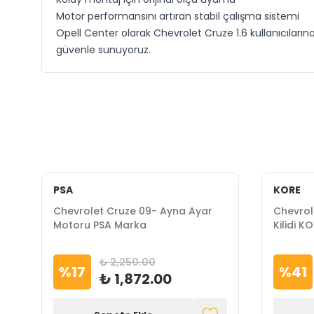
Motor performansını artıran stabil çalışma sistemi
Opell Center olarak Chevrolet Cruze 1.6 kullanıcılar
güvenle sunuyoruz.
PSA
KORE
Chevrolet Cruze 09- Ayna Ayar
Chevrol
Motoru PSA Marka
Kilidi 
₺ 2,250.00
%
17
%
41
₺ 1,872.00