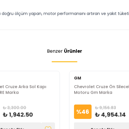
ına doğru ölçüm yapan, motor performansını artıran ve yakıt tük
Benzer
Ürünler
GM
et Cruze Arka Sol Kapı
Chevrolet Cruze Ön Silece
KORE Marka
Motoru Gm Marka
₺ 3,300.00
₺ 9,156.83
%
46
₺ 1,942.50
₺ 4,954.14