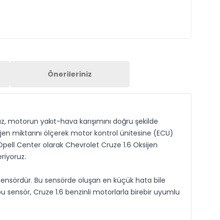
Önerileriniz
z, motorun yakıt-hava karışımını doğru şekilde
jen miktarını ölçerek motor kontrol ünitesine (ECU)
Opell Center olarak Chevrolet Cruze 1.6 Oksijen
riyoruz.
sensördür. Bu sensörde oluşan en küçük hata bile
u sensör, Cruze 1.6 benzinli motorlarla birebir uyumlu