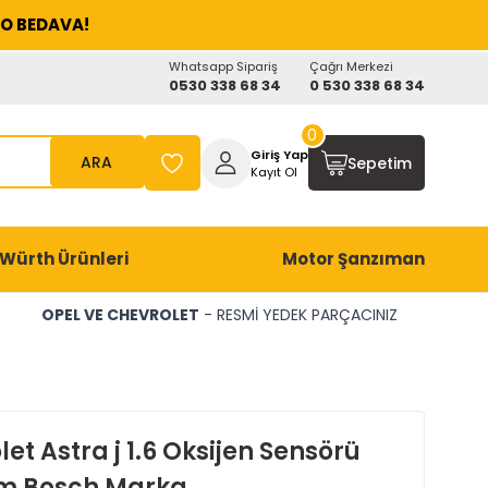
O BEDAVA!
Whatsapp Sipariş
Çağrı Merkezi
0530 338 68 34
0 530 338 68 34
0
Giriş Yap
ARA
Sepetim
Kayıt Ol
Würth Ürünleri
Motor Şanzıman
OPEL VE CHEVROLET
- RESMİ YEDEK PARÇACINIZ
et Astra j 1.6 Oksijen Sensörü
m Bosch Marka