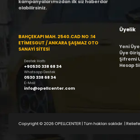
kampanyalarımızdan ilk siz haberdar
olabilirsiniz.
Üyelik
BAHÇEKAPI MAH. 2540.CAD NO :14
ETİMESGUT / ANKARA ŞAŞMAZ OTO
Yeni Üye
SANAYİ SİTESİ
Üye Giriş
Şifremi
Destek Hattı
Hesap S
+90530 338 68 34
Whatsapp Destek
0530 338 68 34
E-Mail
info@opellcenter.com
Copyright © 2026 OPELLCENTER | Tüm hakları saklıdır.
| Reliefe