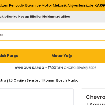
Üzeri Periyodik Bakım ve Motor Mekanik Alışverilerinizde
KARG
akip
Banka Hesap Bilgileri
Hakkımızda
Blog
dek Parça
Motor Yağı
AYNI GÜN KARGO
- 17:00’DEN ÖNCEKİ SİPARİŞLERDE
tra j 1.6 Oksijen Sensörü 1.Konum Bosch Marka
Chevrol
1.Konu