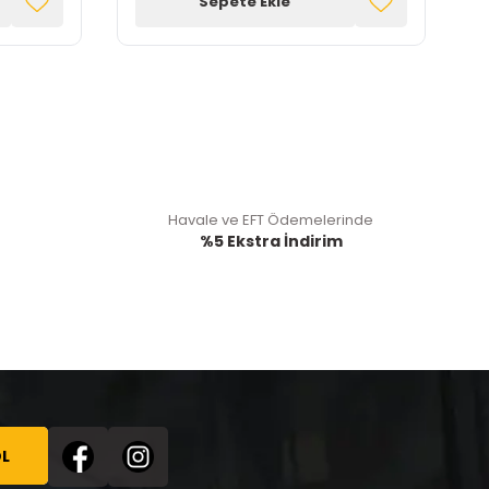
Sepete Ekle
Havale ve EFT Ödemelerinde
%5 Ekstra İndirim
L