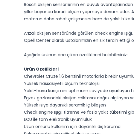
Bosch oksijen sensörlerinin en büyük avantajlarından b
yıllar boyunca kararlı ölçüm yapmaya devam eder. Ayrı
motorun daha rahat çalışmasını hem de yakıt tüket
Arızalı oksijen sensöründe görülen check engine ışığ
Opell Center olarak ustalarımızın en sık tercih ettiği ok
Aşağıda ürünün öne çıkan özelliklerini bulabilirsiniz:
Ürün Özellikleri
Chevrolet Cruze 1.6 benzinli motorlarla birebir uyum
Yüksek hassasiyetli ölçüm teknolojisi
Yakıt-hava karışımını optimum seviyede ayarlayan hızl
Egzoz gazlarındaki oksijen miktarını doğru algılayan s
Yüksek ısıya dayanıklı seramik iç bileşen
Check engine ışığı, titreme ve fazla yakıt tüketimi gi
ECU ile tam elektronik uyumluluk
Uzun ömürlü kullanım için dayanıklı dış koruma
Kolay montaj için orijinal ölçü uyumu