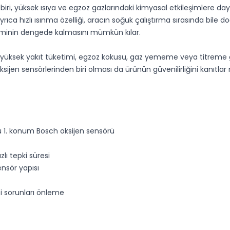
iri, yüksek ısıya ve egzoz gazlarındaki kimyasal etkileşimlere day
ca hızlı ısınma özelliği, aracın soğuk çalıştırma sırasında bile 
iminin dengede kalmasını mümkün kılar.
ı, yüksek yakıt tüketimi, egzoz kokusu, gaz yememe veya titreme g
sijen sensörlerinden biri olması da ürünün güvenilirliğini kanıtlar n
lu 1. konum Bosch oksijen sensörü
ı tepki süresi
ensör yapısı
bi sorunları önleme