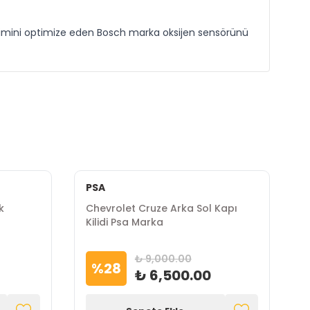
etimini optimize eden Bosch marka oksijen sensörünü
PSA
k
Chevrolet Cruze Arka Sol Kapı
C
Kilidi Psa Marka
K
₺ 9,000.00
%
28
₺ 6,500.00