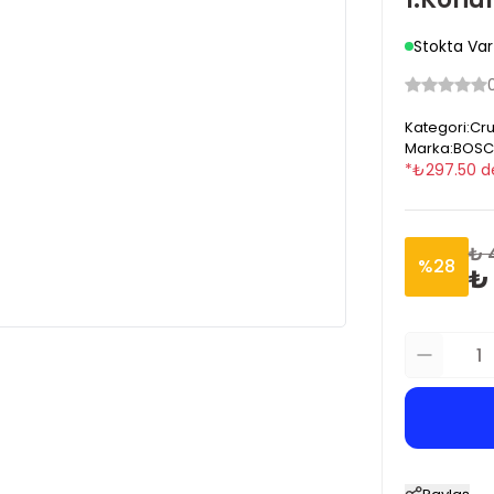
Stokta Var
Kategori
:
Cru
Marka
:
BOSC
*
₺
297.50
d
₺ 
%
28
₺