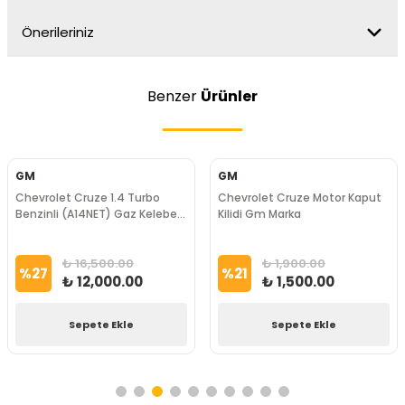
Önerileriniz
Benzer
Ürünler
GM
GM
Chevrolet Cruze 1.4 Turbo
Chevrolet Cruze Motor Kaput
Benzinli (A14NET) Gaz Kelebeği
Kilidi Gm Marka
Gm Marka
₺ 16,500.00
₺ 1,900.00
%
27
%
21
₺ 12,000.00
₺ 1,500.00
Sepete Ekle
Sepete Ekle