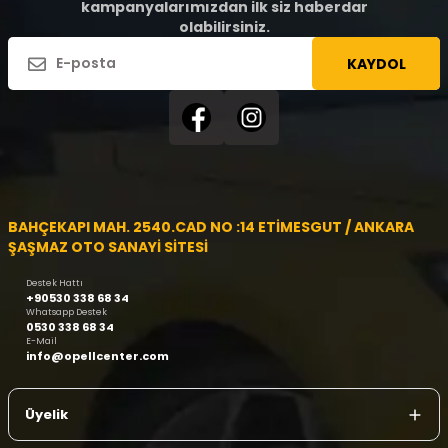
kampanyalarımızdan ilk siz haberdar
olabilirsiniz.
KAYDOL
BAHÇEKAPI MAH. 2540.CAD NO :14 ETİMESGUT / ANKARA
ŞAŞMAZ OTO SANAYİ SİTESİ
Destek Hattı
+90530 338 68 34
Whatsapp Destek
0530 338 68 34
E-Mail
info@opellcenter.com
Üyelik