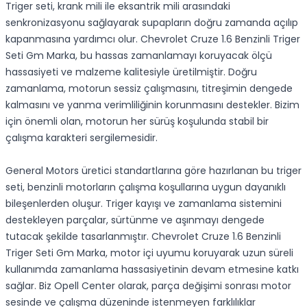
Triger seti, krank mili ile eksantrik mili arasındaki
senkronizasyonu sağlayarak supapların doğru zamanda açılıp
kapanmasına yardımcı olur. Chevrolet Cruze 1.6 Benzinli Triger
Seti Gm Marka, bu hassas zamanlamayı koruyacak ölçü
hassasiyeti ve malzeme kalitesiyle üretilmiştir. Doğru
zamanlama, motorun sessiz çalışmasını, titreşimin dengede
kalmasını ve yanma verimliliğinin korunmasını destekler. Bizim
için önemli olan, motorun her sürüş koşulunda stabil bir
çalışma karakteri sergilemesidir.
General Motors üretici standartlarına göre hazırlanan bu triger
seti, benzinli motorların çalışma koşullarına uygun dayanıklı
bileşenlerden oluşur. Triger kayışı ve zamanlama sistemini
destekleyen parçalar, sürtünme ve aşınmayı dengede
tutacak şekilde tasarlanmıştır. Chevrolet Cruze 1.6 Benzinli
Triger Seti Gm Marka, motor içi uyumu koruyarak uzun süreli
kullanımda zamanlama hassasiyetinin devam etmesine katkı
sağlar. Biz Opell Center olarak, parça değişimi sonrası motor
sesinde ve çalışma düzeninde istenmeyen farklılıklar