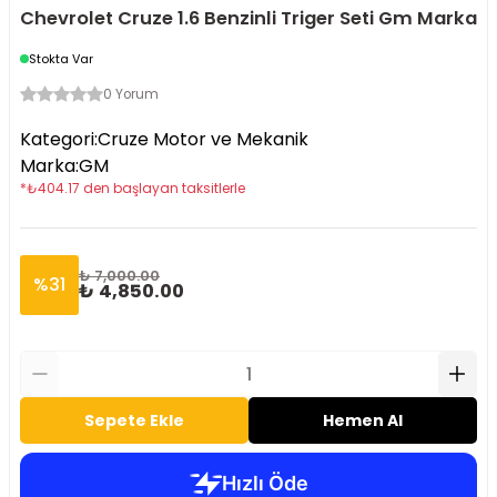
Chevrolet Cruze 1.6 Benzinli Triger Seti Gm Marka
Stokta Var
0 Yorum
Kategori
:
Cruze Motor ve Mekanik
Marka
:
GM
*
₺
404.17
den başlayan taksitlerle
₺ 7,000.00
%
31
₺ 4,850.00
Sepete Ekle
Hemen Al