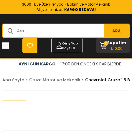
3000 TL ve Üzeri Periyodik Bakım ve Motor Mekanik
Alışverilerinizde
KARGO BEDAVA!
ARA
Sepetim
0
Giriş Yap
Kayıt Ol
₺ 0,00
AYNI GÜN KARGO
- 17:00’DEN ÖNCEKİ SİPARİŞLERDE
Ana Sayfa
Cruze Motor ve Mekanik
Chevrolet Cruze 1.6 Be